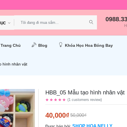
0988.3
MỤC
H
Trang Chủ
Blog
Khóa Học Hoa Bóng Bay
 hình nhân vật
HBB_05 Mẫu tạo hình nhân vật
(
1
customers review
)
40,000₫
50,000₫
SHOP HOA NELLY
Được bán bởi: