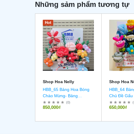
Những sảm phẩm tương tự
Hot
Shop Hoa Nelly
Shop Hoa Ne
HBB_65 Bảng Hoa Bóng
HBB_64 Bản
Chào Mừng- Bảng
Chủ Đề Gấu
Welcome
(
0
)
(
850,000₫
650,000₫