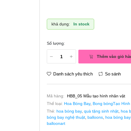
khả dụng:
In stock
Số lượng:
Thêm vào giỏ hà
Danh sách yêu thích
So sánh
Mã hàng:
HBB_05 Mẫu tạo hình nhân vật
Thể loại:
Hoa Bóng Bay
,
Bong bóngTạo Hình
Thẻ:
hoa bóng bay
,
quà tặng sinh nhật
,
hoa 
bóng bay nghệ thuật
,
balloons
,
hoa bóng bay 
balloonart