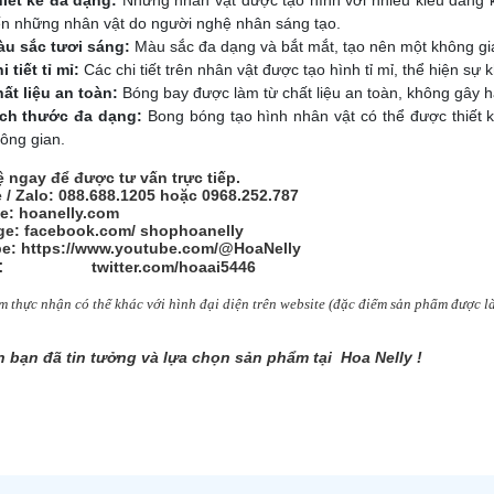
n những nhân vật do người nghệ nhân sáng tạo.
u sắc tươi sáng:
Màu sắc đa dạng và bắt mắt, tạo nên một không gia
i tiết tỉ mỉ:
Các chi tiết trên nhân vật được tạo hình tỉ mỉ, thể hiện sự
ất liệu an toàn:
Bóng bay được làm từ chất liệu an toàn, không gây h
ch thước đa dạng:
Bong bóng tạo hình nhân vật có thể được thiết k
ông gian.
ệ ngay để được tư vấn trực tiếp.
e / Zalo: 088.688.1205 hoặc 0968.252.787
e: hoanelly.com
e: facebook.com/
shophoanelly
e: https://www.youtube.com/@HoaNelly
:
twitter.com/hoaai5446
 thực nhận có thể khác với hình đại diện trên website (đặc điểm sản
phẩm được 
 bạn đã tin tưởng và lựa chọn sản phẩm tại Hoa Nelly !