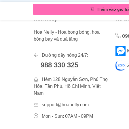
Thêm vào giỏ h
Hoa Nelly
Hỗ tr
Hoa Nelly - Hoa bong bóng, hoa
09
bóng bay và quà tặng
Đường dây nóng 24/7:
988 330 325
Hẻm 128 Nguyễn Sơn, Phú Thọ
Hòa, Tân Phú, Hồ Chí Minh, Việt
Nam
support@hoanelly.com
Mon - Sun: 07AM - 09PM