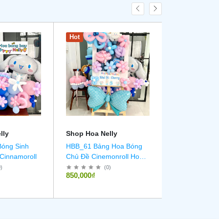
Hot
New
lly
Shop Hoa Nelly
Shop Hoa Nel
Bóng Sinh
HBB_61 Bảng Hoa Bóng
HBB_60 Hoa b
Cinnamoroll
Chủ Đề Cinemonroll Hoa
hình bó hoa 
Bóng Chủ Đề Cinnamoroll
0
)
(
0
)
(
0
850,000₫
680,000₫