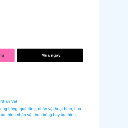
ng
Mua ngay
 Nhân Vật
bong bóng
,
quà tặng
,
nhân vật hoạt hình
,
hoa
tạo hình nhân vật
,
hoa bóng bay tạo hình
,