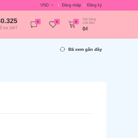
VND
Đăng nhập
Đăng ký
30.325
Giỏ hàng
0
0
0
của bạn
ỗ trợ 24/7
0₫
Đã xem gần đây