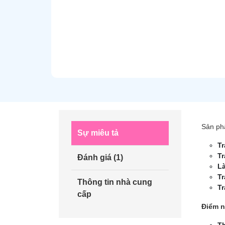
Sản ph
Sự miêu tả
Tr
Tr
Đánh giá (1)
Là
Tr
Thông tin nhà cung
Tr
cấp
Điểm n
Th