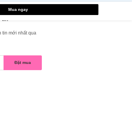
Mua ngay
 tin
 tin mới nhất qua
Đặt mua