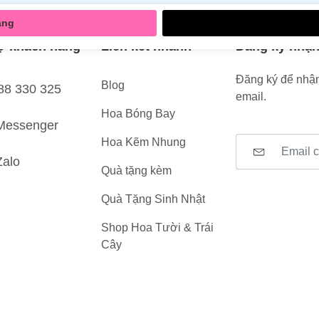
àng
ợ khách hàng
Liên kết nhanh
Đăng ký nhận
Đăng ký để nhận
Blog
88 330 325
email.
Hoa Bóng Bay
Messenger
Hoa Kẽm Nhung
Zalo
Quà tặng kèm
Quà Tặng Sinh Nhật
Shop Hoa Tười & Trái
Cây