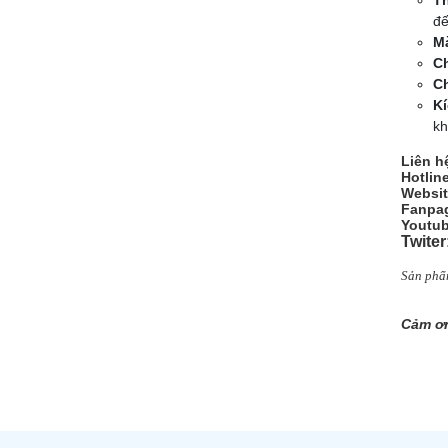
đế
Mà
Ch
Ch
Kí
kh
Liên h
Hotlin
Websit
Fanpag
Youtub
Twiter
Sản phẩm
Cảm ơn