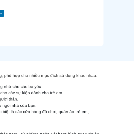
in
g, phù hợp cho nhiều mục đích sử dụng khác nhau:
g nhớ cho các bé yêu.
cho các sự kiện dành cho trẻ em.
ười thân.
 ngôi nhà của bạn.
biệt là các cửa hàng đồ chơi, quần áo trẻ em,...
khác nhau, từ những nhân vật hoạt hình quen thuộc