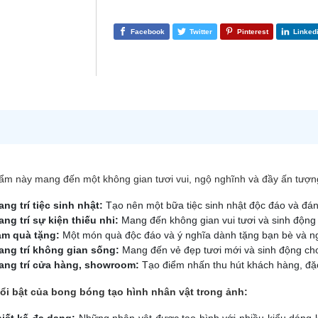
Facebook
Twitter
Pinterest
Linked
ẩm này mang đến một không gian tươi vui, ngộ nghĩnh và đầy ấn tượn
ang trí tiệc sinh nhật:
Tạo nên một bữa tiệc sinh nhật độc đáo và đán
ang trí sự kiện thiếu nhi:
Mang đến không gian vui tươi và sinh động 
m quà tặng:
Một món quà độc đáo và ý nghĩa dành tặng bạn bè và ng
ang trí không gian sống:
Mang đến vẻ đẹp tươi mới và sinh động cho
ang trí cửa hàng, showroom:
Tạo điểm nhấn thu hút khách hàng, đặc 
ổi bật của bong bóng tạo hình nhân vật trong ảnh:
iết kế đa dạng:
Những nhân vật được tạo hình với nhiều kiểu dáng 