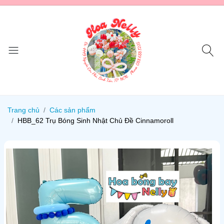
Trang chủ
Các sản phẩm
HBB_62 Trụ Bóng Sinh Nhật Chủ Đề Cinnamoroll