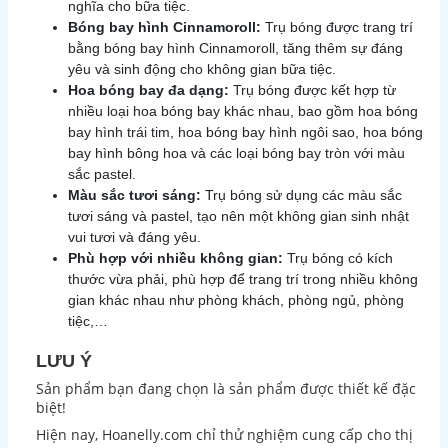
nghĩa cho bữa tiệc.
Bóng bay hình Cinnamoroll:
Trụ bóng được trang trí
bằng bóng bay hình Cinnamoroll, tăng thêm sự đáng
yêu và sinh động cho không gian bữa tiệc.
Hoa bóng bay đa dạng:
Trụ bóng được kết hợp từ
nhiều loại hoa bóng bay khác nhau, bao gồm hoa bóng
bay hình trái tim, hoa bóng bay hình ngôi sao, hoa bóng
bay hình bông hoa và các loại bóng bay tròn với màu
sắc pastel.
Màu sắc tươi sáng:
Trụ bóng sử dụng các màu sắc
tươi sáng và pastel, tạo nên một không gian sinh nhật
vui tươi và đáng yêu.
Phù hợp với nhiều không gian:
Trụ bóng có kích
thước vừa phải, phù hợp để trang trí trong nhiều không
gian khác nhau như phòng khách, phòng ngủ, phòng
tiệc,…
LƯU Ý
Sản phẩm bạn đang chọn là sản phẩm được thiết kế đặc
biệt!
Hiện nay, Hoanelly.com chỉ thử nghiệm cung cấp cho thị