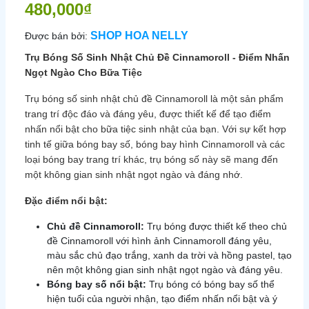
480,000₫
SHOP HOA NELLY
Được bán bởi:
Trụ Bóng Số Sinh Nhật Chủ Đề Cinnamoroll - Điểm Nhấn
Ngọt Ngào Cho Bữa Tiệc
Trụ bóng số sinh nhật chủ đề Cinnamoroll là một sản phẩm
trang trí độc đáo và đáng yêu, được thiết kế để tạo điểm
nhấn nổi bật cho bữa tiệc sinh nhật của bạn. Với sự kết hợp
tinh tế giữa bóng bay số, bóng bay hình Cinnamoroll và các
loại bóng bay trang trí khác, trụ bóng số này sẽ mang đến
một không gian sinh nhật ngọt ngào và đáng nhớ.
Đặc điểm nổi bật:
Chủ đề Cinnamoroll:
Trụ bóng được thiết kế theo chủ
đề Cinnamoroll với hình ảnh Cinnamoroll đáng yêu,
màu sắc chủ đạo trắng, xanh da trời và hồng pastel, tạo
nên một không gian sinh nhật ngọt ngào và đáng yêu.
Bóng bay số nổi bật:
Trụ bóng có bóng bay số thể
hiện tuổi của người nhận, tạo điểm nhấn nổi bật và ý