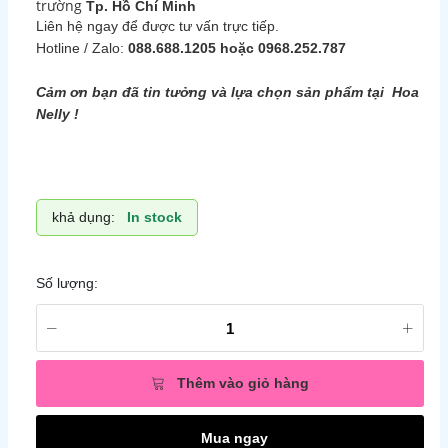
trường
Tp. Hồ Chí Minh
Liên hệ ngay để được tư vấn trực tiếp.
Hotline / Zalo:
088.688.1205 hoặc 0968.252.787
Cảm ơn bạn đã tin tưởng và lựa chọn sản phẩm tại Hoa
Nelly !
khả dụng:
In stock
Số lượng:
Thêm vào giỏ hàng
Mua ngay