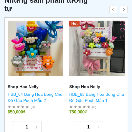
Những sảm phẩm tương
tự
Hot
Shop Hoa Nelly
Shop Hoa Nelly
HBB_64 Bảng Hoa Bóng Chủ
HBB_63 Bảng Hoa Bóng Chủ
Đề Gấu Pooh Mẫu 2
Đề Gấu Pooh Mẫu 1
(
0
)
(
0
)
650,000₫
750,000₫