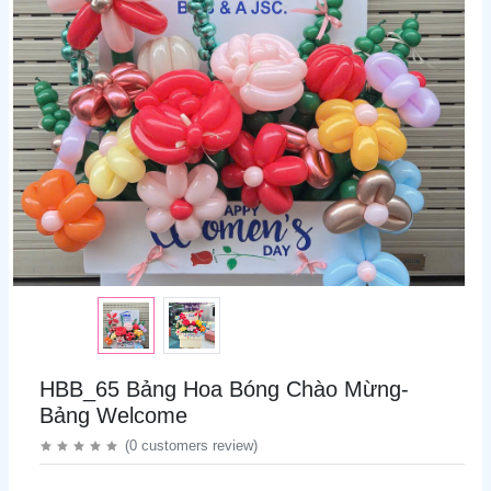
HBB_65 Bảng Hoa Bóng Chào Mừng-
Bảng Welcome
(
0
customers review
)