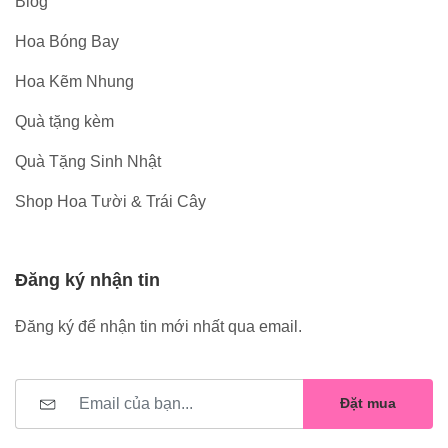
Blog
Hoa Bóng Bay
Hoa Kẽm Nhung
Quà tặng kèm
Quà Tặng Sinh Nhật
Shop Hoa Tười & Trái Cây
Đăng ký nhận tin
Đăng ký để nhận tin mới nhất qua email.
Đặt mua