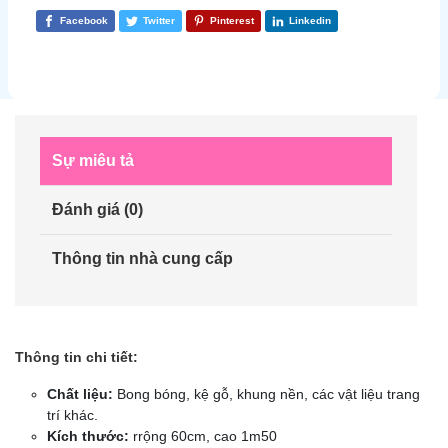
Facebook
Twitter
Pinterest
Linkedin
Sự miêu tả
Đánh giá (0)
Thông tin nhà cung cấp
Thông tin chi tiết:
Chất liệu:
Bong bóng, kệ gỗ, khung nền, các vật liệu trang
trí khác.
Kích thước:
rrộng 60cm, cao 1m50