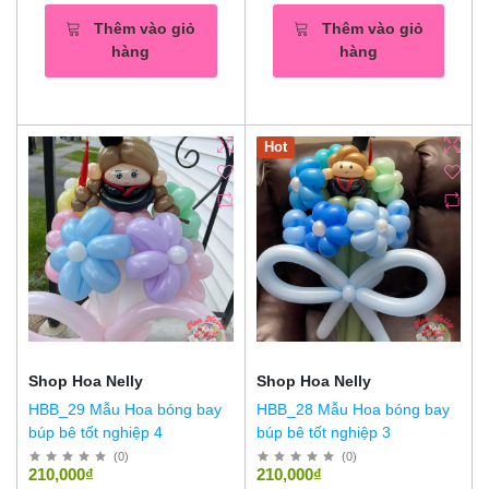
Thêm vào giỏ
Thêm vào giỏ
hàng
hàng
Hot
Shop Hoa Nelly
Shop Hoa Nelly
HBB_29 Mẫu Hoa bóng bay
HBB_28 Mẫu Hoa bóng bay
búp bê tốt nghiệp 4
búp bê tốt nghiệp 3
(
0
)
(
0
)
210,000₫
210,000₫