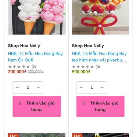
Shop Hoa Nelly
Shop Hoa Nelly
HBB_14 Mẫu Hoa Bóng Bay
HBB_15 Mẫu Hoa Bóng Bay
Kem Ốc Quế
tạo hình nhân vật pikachu,
siêu nhân, gấu pooh
(
0
)
(
0
)
200,000₫
500,000₫
250,000₫
Thêm vào giỏ
Thêm vào giỏ
hàng
hàng
Hot
Hot