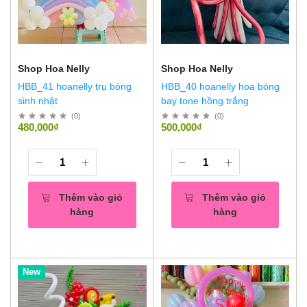
Shop Hoa Nelly
Shop Hoa Nelly
HBB_41 hoanelly trụ bóng
HBB_40 hoanelly hoa bóng
sinh nhật
bay tone hồng trắng
(
0
)
(
0
)
480,000₫
500,000₫
Thêm vào giỏ
Thêm vào giỏ
hàng
hàng
Hot
New