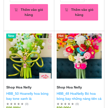
Thêm vào giỏ
Thêm vào giỏ
hàng
hàng
New
Hot
Shop Hoa Nelly
Shop Hoa Nelly
HBB_50 Hoanelly hoa bóng
HBB_48 HoaNelly Bó hoa
bay tone xanh lá
bóng bay những nàng tiên cá
(
0
)
(
0
)
500,000₫
500,000₫