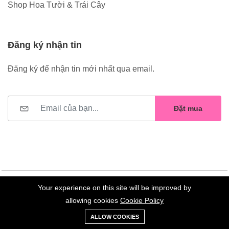
Shop Hoa Tười & Trái Cây
Đăng ký nhận tin
Đăng ký để nhận tin mới nhất qua email.
Đặt mua
Your experience on this site will be improved by
©2023 Hoa Nelly . All Rights Reserved.
allowing cookies
Cookie Policy
0
Trang
Xe
Danh sách
Tài
ALLOW COOKIES
chủ
Loại
đẩy
yêu thích
khoản