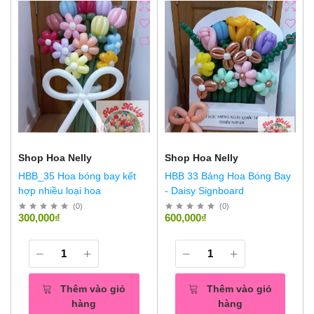
Shop Hoa Nelly
Shop Hoa Nelly
HBB_35 Hoa bóng bay kết
HBB 33 Bảng Hoa Bóng Bay
hợp nhiều loại hoa
- Daisy Signboard
(
0
)
(
0
)
300,000₫
600,000₫
Thêm vào giỏ
Thêm vào giỏ
hàng
hàng