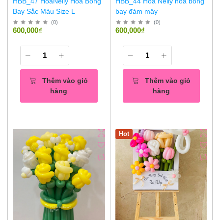
HBB_47 HoaNelly Hoa Bóng
HBB_44 Hoa Nelly hoa bóng
Bay Sắc Màu Size L
bay đám mây
(
0
)
(
0
)
600,000₫
600,000₫
Thêm vào giỏ
Thêm vào giỏ
hàng
hàng
Hot