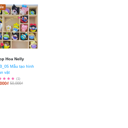
le
op Hoa Nelly
B_05 Mẫu tạo hình
n vật
(
1
)
,000₫
50,000₫