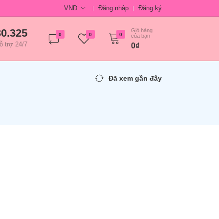
VND
Đăng nhập
Đăng ký
30.325
Giỏ hàng
0
0
0
của bạn
ỗ trợ 24/7
0₫
Đã xem gần đây