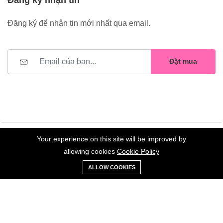
Đăng ký để nhận tin mới nhất qua email.
Đặt mua
Your experience on this site will be improved by
©2023 Hoa Nelly . All Rights Reserved.
allowing cookies
Cookie Policy
0
Trang
Xe
Danh sách
Tài
ALLOW COOKIES
chủ
Loại
đẩy
yêu thích
khoản
Giữ liên lạc: