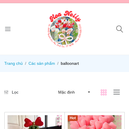
Trang chủ
Các sản phẩm
balloonart
Lọc
Mặc định
Hot