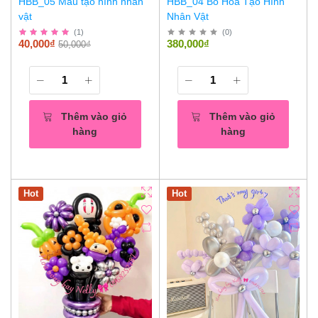
HBB_05 Mẫu tạo hình nhân
HBB_04 Bó Hoa Tạo Hình
vật
Nhân Vật
(
1
)
(
0
)
40,000₫
380,000₫
50,000₫
Thêm vào giỏ
Thêm vào giỏ
hàng
hàng
Hot
Hot