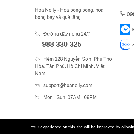
Hoa Nelly - Hoa bong bóng, hoa
09
bóng bay và quà tặng
Đường dây nóng 24/7:
988 330 325
Hẻm 128 Nguyễn Sơn, Phú Thọ
Hòa, Tân Phú, Hồ Chí Minh, Việt
Nam
support@hoanelly.com
Mon - Sun: 07AM - 09PM
Your experience on this site will be improved by allow
©2023 Hoa Nelly . All Rights Reserved.