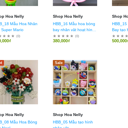
op Hoa Nelly
Shop Hoa Nelly
Shop Ho
Mẫu Hoa Nhân
HBB_16 Mẫu hoa bóng
HBB_15 
 Super Mario
bay nhân vât hoạt hình
Bay tạo 
Pooh
pikachu,
(
0
)
(
0
)
0,000₫
380,000₫
500,000
pooh
t
Sale
op Hoa Nelly
Shop Hoa Nelly
B_08 Mẫu Hoa Bóng
HBB_05 Mẫu tạo hình
 Noel
nhân vật