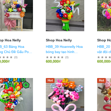
op Hoa Nelly
Shop Hoa Nelly
Shop Ho
B_63 Bảng Hoa
HBB_39 Hoannelly Hoa
HBB_20 Mẫu hoa nhân
ng Chủ Đề Gấu Pooh
bóng bay tạo hình
vật đội 
u 1
Super Mario size L
(
0
)
(
0
)
0,000₫
600,000₫
600,000
t
Hot
Hot