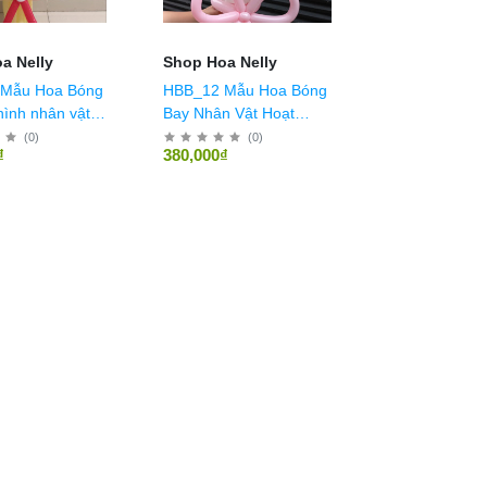
a Nelly
Shop Hoa Nelly
Mẫu Hoa Bóng
HBB_12 Mẫu Hoa Bóng
hình nhân vật
Bay Nhân Vật Hoạt
 siêu nhân, gấu
Hình Pooh
(
0
)
(
0
)
₫
380,000₫