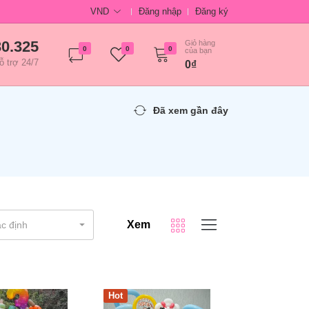
VND
Đăng nhập
Đăng ký
30.325
Giỏ hàng
0
0
0
của bạn
ỗ trợ 24/7
0₫
Đã xem gần đây
Xem
c định
Hot