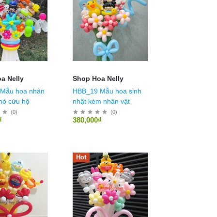
a Nelly
Shop Hoa Nelly
HBB_19 Mẫu hoa sinh
chó cứu hộ
nhật kèm nhân vật
(
0
)
(
0
)
₫
380,000₫
Hot