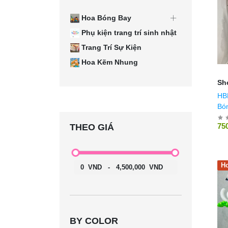
Hoa Bóng Bay
Phụ kiện trang trí sinh nhật
Trang Trí Sự Kiện
Hoa Kẽm Nhung
Sh
HB
Bó
Mẫ
75
THEO GIÁ
Ho
0
VND
-
4,500,000
VND
BY COLOR