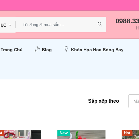
0988.3
MỤC
H
Trang Chủ
Blog
Khóa Học Hoa Bóng Bay
Sắp xếp theo
Mặ
t
Hot
New
Hot