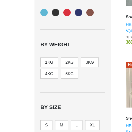
Sh
HBB_18 
Vật
38
BY WEIGHT
1KG
2KG
3KG
Ho
4KG
5KG
BY SIZE
Sh
S
M
L
XL
HB
Bay