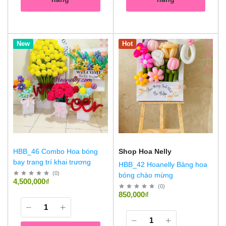
Hot
New
Hot
HBB_46 Combo Hoa bóng
Shop Hoa Nelly
bay trang trí khai trương
HBB_42 Hoanelly Bảng hoa
(
0
)
bóng chào mừng
4,500,000₫
(
0
)
850,000₫