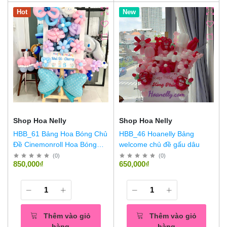
Hot
Hot
New
Shop Hoa Nelly
Shop Hoa Nelly
HBB_61 Bảng Hoa Bóng Chủ
HBB_46 Hoanelly Bảng
Đề Cinemonroll Hoa Bóng
welcome chủ đề gấu dâu
Chủ Đề Cinnamoroll
(
0
)
(
0
)
850,000₫
650,000₫
Thêm vào giỏ
Thêm vào giỏ
hàng
hàng