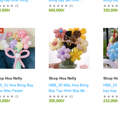
ng
Super Mario size L
cưới
(
0
)
(
0
)
0,000₫
600,000₫
330,000
t
op Hoa Nelly
Shop Hoa Nelly
Shop Ho
B_31 Hoa Bóng Bay
HBB_30 Mẫu Hoa Bóng
HBB_29 
e Màu Pastel
Bay Tạo Hình Búp Bê
bay búp 
Tốt Nghiệp 5
(
0
)
(
0
)
0,000₫
300,000₫
210,000