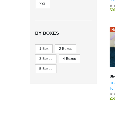
XXL
trắ
50
Ho
BY BOXES
1 Box
2 Boxes
3 Boxes
4 Boxes
5 Boxes
Sh
HB
Ton
25