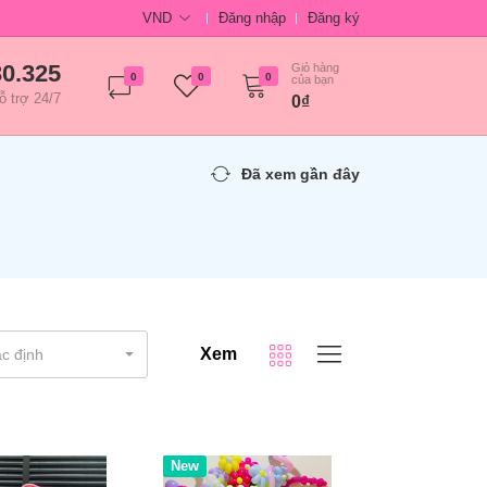
VND
Đăng nhập
Đăng ký
30.325
Giỏ hàng
0
0
0
của bạn
ỗ trợ 24/7
0₫
Đã xem gần đây
Xem
c định
Hot
New