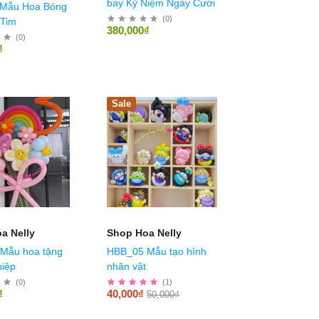
bay Kỷ Niệm Ngày Cưới
Mẫu Hoa Bóng
(
0
)
 Tim
380,000₫
(
0
)
₫
Sale
a Nelly
Shop Hoa Nelly
Mẫu hoa tặng
HBB_05 Mẫu tạo hình
hiệp
nhân vật
(
0
)
(
1
)
₫
40,000₫
50,000₫