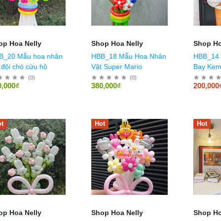
op Hoa Nelly
Shop Hoa Nelly
Shop Ho
Mẫu hoa nhân
HBB_18 Mẫu Hoa Nhân
HBB_14 
 đội chó cứu hộ
Vật Super Mario
Bay Kem
(
0
)
(
0
)
0,000₫
380,000₫
200,000
t
Hot
Hot
op Hoa Nelly
Shop Hoa Nelly
Shop Ho