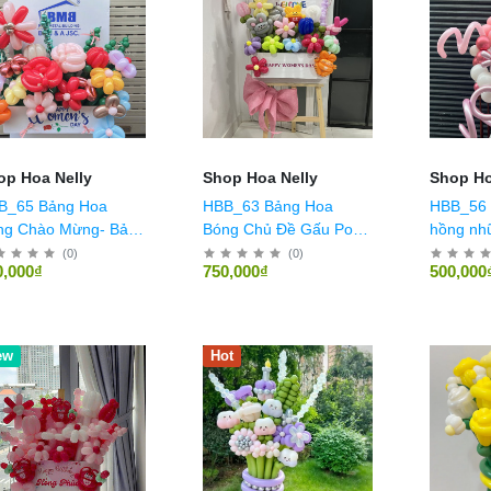
op Hoa Nelly
Shop Hoa Nelly
Shop Ho
B_65 Bảng Hoa
HBB_63 Bảng Hoa
HBB_56 
ng Chào Mừng- Bảng
Bóng Chủ Đề Gấu Pooh
hồng nh
lcome
Mẫu 1
(
0
)
(
0
)
0,000₫
750,000₫
500,000
t
ew
Hot