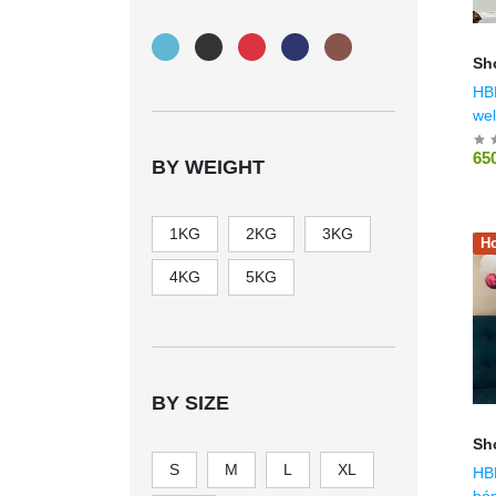
Sh
HBB_46 
we
dâ
65
BY WEIGHT
1KG
2KG
3KG
Ho
4KG
5KG
BY SIZE
Sh
S
M
L
XL
HB
bón