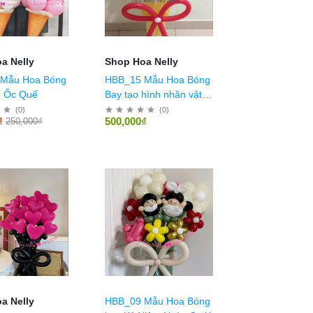
a Nelly
Shop Hoa Nelly
Mẫu Hoa Bóng
HBB_15 Mẫu Hoa Bóng
 Ốc Quế
Bay tạo hình nhân vật
pikachu, siêu nhân, gấu
(
0
)
(
0
)
₫
500,000₫
250,000₫
pooh
a Nelly
HBB_09 Mẫu Hoa Bóng