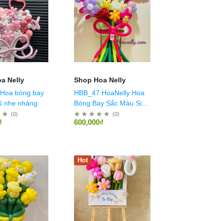
a Nelly
Shop Hoa Nelly
Hoa bóng bay
HBB_47 HoaNelly Hoa
ũ nhẹ nhàng
Bóng Bay Sắc Màu Size
L
(
0
)
(
0
)
₫
600,000₫
Hot