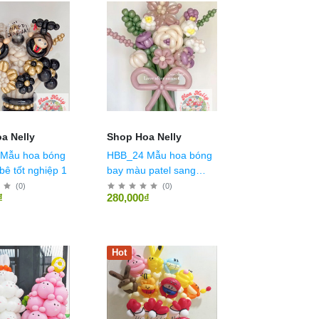
a Nelly
Shop Hoa Nelly
Mẫu hoa bóng
HBB_24 Mẫu hoa bóng
bê tốt nghiệp 1
bay màu patel sang
trọng
(
0
)
(
0
)
₫
280,000₫
Hot