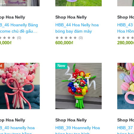
op Hoa Nelly
Shop Hoa Nelly
Shop Ho
Hoanelly Bảng
HBB_44 Hoa Nelly hoa
HBB_43 
lcome chủ đề gấu
bóng bay đám mây
Hoa Hồn
u
(
0
)
(
0
)
0,000₫
600,000₫
280,000
t
Hot
New
op Hoa Nelly
Shop Hoa Nelly
Shop Ho
B_40 hoanelly hoa
HBB_39 Hoannelly Hoa
HBB_37 
g bay tone hồng
bóng bay tạo hình
bóng bay