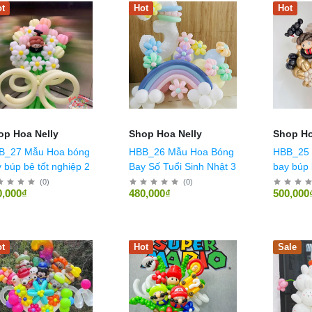
t
Hot
Hot
op Hoa Nelly
Shop Hoa Nelly
Shop Ho
B_27 Mẫu Hoa bóng
HBB_26 Mẫu Hoa Bóng
HBB_25 
 búp bê tốt nghiệp 2
Bay Số Tuổi Sinh Nhật 3
bay búp 
(
0
)
(
0
)
0,000₫
480,000₫
500,000
t
Hot
Sale