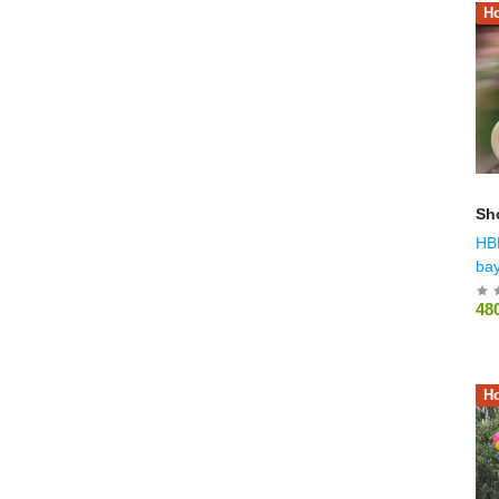
Ho
Sh
HB
bay
48
Ho