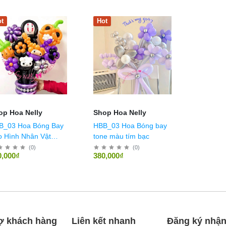
t
Hot
op Hoa Nelly
Shop Hoa Nelly
B_03 Hoa Bóng Bay
HBB_03 Hoa Bóng bay
o Hình Nhân Vật
tone màu tím bạc
lloween
(
0
)
(
0
)
0,000₫
380,000₫
ợ khách hàng
Liên kết nhanh
Đăng ký nhận