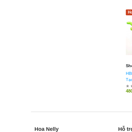
Ho
Sh
HB
Tạ
Ha
48
Hoa Nelly
Hỗ tr