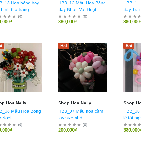
B_13 Hoa bóng bay
HBB_12 Mẫu Hoa Bóng
HBB_11 
 hình thỏ trắng
Bay Nhân Vật Hoạt
Bay Trái
Hình Pooh
(
0
)
(
0
)
0,000₫
380,000₫
380,000
t
Hot
Hot
op Hoa Nelly
Shop Hoa Nelly
Shop Ho
B_08 Mẫu Hoa Bóng
HBB_07 Mẫu hoa cầm
HBB_06 
 Noel
tay size nhỏ
lễ tốt ng
(
0
)
(
0
)
0,000₫
200,000₫
380,000