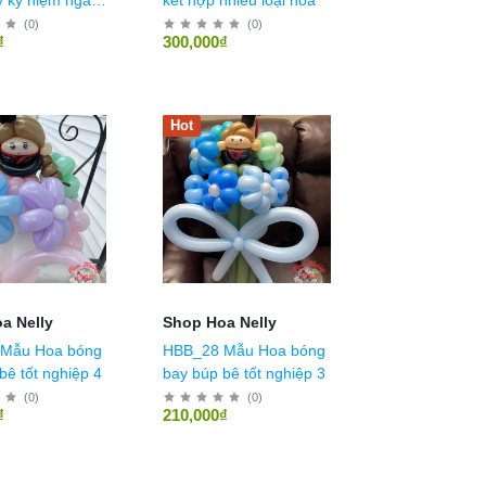
(
0
)
(
0
)
₫
300,000₫
Hot
a Nelly
Shop Hoa Nelly
Mẫu Hoa bóng
HBB_28 Mẫu Hoa bóng
bê tốt nghiệp 4
bay búp bê tốt nghiệp 3
(
0
)
(
0
)
₫
210,000₫