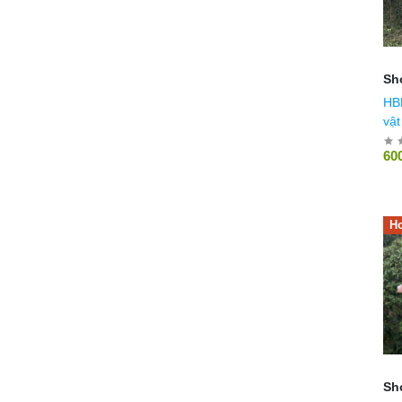
Sh
HBB_20 
vật
60
Ho
Sh