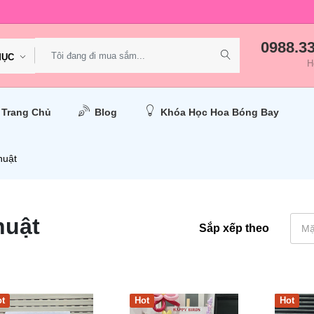
0988.3
MỤC
H
Trang Chủ
Blog
Khóa Học Hoa Bóng Bay
huật
huật
Sắp xếp theo
Mặ
t
Hot
Hot