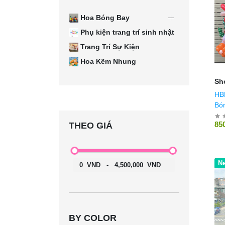
Hoa Bóng Bay
Phụ kiện trang trí sinh nhật
Trang Trí Sự Kiện
Hoa Kẽm Nhung
Sh
HB
Bó
We
85
THEO GIÁ
Ho
N
0
VND
-
4,500,000
VND
BY COLOR