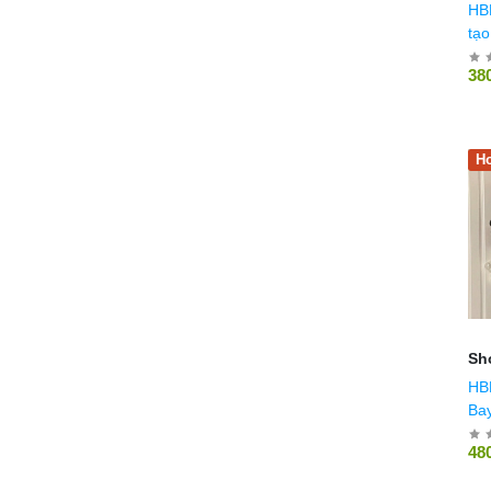
HB
tạo
38
Ho
Sh
HB
Bay
48