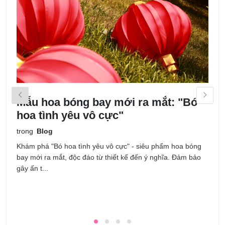
Mẫu hoa bóng bay mới ra mắt: "Bó
M
hoa tình yêu vô cực"
k
trong
Blog
t
Khám phá "Bó hoa tình yêu vô cực" - siêu phẩm hoa bóng
T
bay mới ra mắt, độc đáo từ thiết kế đến ý nghĩa. Đảm bảo
n
gây ấn t...
ưu