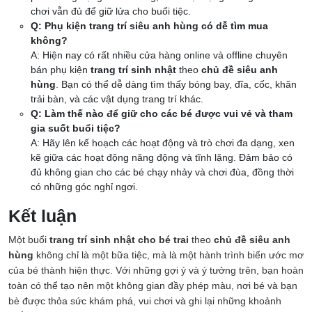
chơi vẫn đủ để giữ lửa cho buổi tiệc.
Q: Phụ kiện trang trí siêu anh hùng có dễ tìm mua
không?
A: Hiện nay có rất nhiều cửa hàng online và offline chuyên
bán phụ kiện
trang trí sinh nhật
theo
chủ đề siêu anh
hùng
. Bạn có thể dễ dàng tìm thấy bóng bay, đĩa, cốc, khăn
trải bàn, và các vật dụng trang trí khác.
Q: Làm thế nào để giữ cho các bé được vui vẻ và tham
gia suốt buổi tiệc?
A: Hãy lên kế hoạch các hoạt động và trò chơi đa dạng, xen
kẽ giữa các hoạt động năng động và tĩnh lặng. Đảm bảo có
đủ không gian cho các bé chạy nhảy và chơi đùa, đồng thời
có những góc nghỉ ngơi.
Kết luận
Một buổi
trang trí sinh nhật cho bé trai
theo
chủ đề siêu anh
hùng
không chỉ là một bữa tiệc, mà là một hành trình biến ước mơ
của bé thành hiện thực. Với những gợi ý và ý tưởng trên, bạn hoàn
toàn có thể tạo nên một không gian đầy phép màu, nơi bé và bạn
bè được thỏa sức khám phá, vui chơi và ghi lại những khoảnh