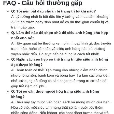
FAQ - Câu hỏi thường gặp
Q: Tôi nên bắt đầu chuẩn bị trang trí từ khi nào?
A: Lý tưởng nhất là bắt đầu lên ý tưởng và mua sắm khoảng
2-3 tuần trước ngày sinh nhật để có đủ thời gian chuẩn bị và
tránh gấp gáp.
Q: Làm thế nào để chọn chủ đề siêu anh hùng phù hợp
nhất cho bé?
A: Hãy quan sát bé thường xem phim hoạt hình gì, đọc truyện
tranh nào, hoặc có nhân vật siêu anh hùng nào bé thường
xuyên nhắc đến. Hỏi trực tiếp bé cũng là cách tốt nhất!
Q: Ngân sách eo hẹp có thể trang trí tiệc siêu anh hùng
đẹp được không?
A: Hoàn toàn có thể! Tập trung vào những điểm nhấn chính
như phông nền, bánh kem và bóng bay. Tự làm các phụ kiện
nhỏ, sử dụng đồ dùng có sẵn hoặc thuê trang trí cơ bản sẽ
giúp tiết kiệm chi phí.
Q: Tôi có cần thuê người hóa trang siêu anh hùng
không?
A: Điều này tùy thuộc vào ngân sách và mong muốn của bạn.
Nếu có thể, một siêu anh hùng thật sẽ làm buổi tiệc thêm
phần sống động. Nếu không, các hoạt động tương tác và trò