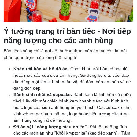
Ý tưởng trang trí bàn tiệc - Nơi tiếp
năng lượng cho các anh hùng
Bàn tiệc không chỉ là nơi để thưởng thức món ăn mà còn là một
phần quan trọng của tổng thể trang trí.
Khăn trải bàn và bộ đồ ăn:
Chọn khăn trải bàn có họa tiết
hoặc màu sắc của siêu anh hùng. Sử dụng bộ đĩa, cốc, dao
dĩa dùng một lần in hình nhân vật để đảm bảo an toàn và dễ
dàng dọn dẹp.
Bánh sinh nhật và cupcake:
Bánh kem là linh hồn của bữa
tiệc! Hãy đặt một chiếc bánh kem hoành tráng với hình ảnh
hoặc logo của siêu anh hùng bé yêu thích. Các cupcake nhỏ
xinh với topper hình mặt nạ, logo hoặc biểu tượng của từng
anh hùng cũng rất dễ thương.
Đồ ăn vặt "năng lượng siêu nhiên":
Đặt tên ngộ nghĩnh
cho các món ăn như "Khối Kryptonite" (kẹo dẻo xanh), "Tấm