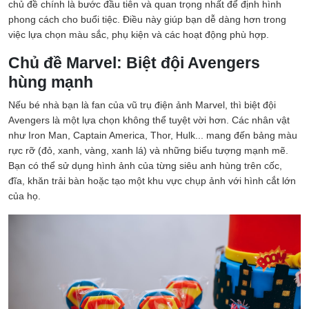
chủ đề chính là bước đầu tiên và quan trọng nhất để định hình
phong cách cho buổi tiệc. Điều này giúp bạn dễ dàng hơn trong
việc lựa chọn màu sắc, phụ kiện và các hoạt động phù hợp.
Chủ đề Marvel: Biệt đội Avengers
hùng mạnh
Nếu bé nhà bạn là fan của vũ trụ điện ảnh Marvel, thì biệt đội
Avengers là một lựa chọn không thể tuyệt vời hơn. Các nhân vật
như Iron Man, Captain America, Thor, Hulk... mang đến bảng màu
rực rỡ (đỏ, xanh, vàng, xanh lá) và những biểu tượng mạnh mẽ.
Bạn có thể sử dụng hình ảnh của từng siêu anh hùng trên cốc,
đĩa, khăn trải bàn hoặc tạo một khu vực chụp ảnh với hình cắt lớn
của họ.