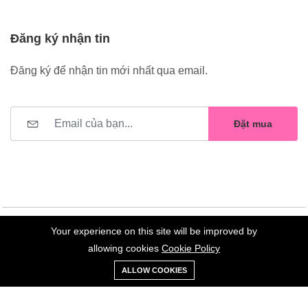
Đăng ký nhận tin
Đăng ký để nhận tin mới nhất qua email.
Đặt mua
Your experience on this site will be improved by
©2023 Hoa Nelly . All Rights Reserved.
allowing cookies
Cookie Policy
0
Trang
Xe
Danh sách
Tài
ALLOW COOKIES
chủ
Loại
đẩy
yêu thích
khoản
Giữ liên lạc: