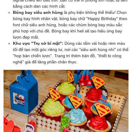
bằng cách dán các hình cắt.
Bóng bay siêu anh hùng
là phụ kiện không thể thiếu! Chọn
bóng bay hình nhân vật, bóng bay chữ "Happy Birthday" theo
font chữ siêu anh hùng, hoặc các chùm bóng bay màu sắc
phù hợp với chủ đề. Bóng bay khí heli sẽ tạo hiệu ứng bay
lượn đẹp mắt.
Khu vực "Trụ sở bí mật":
Dùng các tấm vải hoặc rèm màu
tối để tạo một góc riêng tư, nơi các "siêu anh hùng nhí" có thể
"họp bàn chiến lược". Trang trí thêm bản đồ, "thiết bị công
nghệ" giả để tăng phần chân thực.