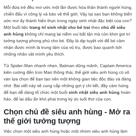
Mỗi đứa trẻ đều mơ ước một lần được hóa thân thành người hùng,
chiến đấu vì công lý và bảo vệ thế giới. Vậy tại sao bạn không biến
ước mơ ấy thành hiện thực trong ngày sinh nhật đặc biệt của con?
Một buổi tiệc
trang trí sinh nhật cho bé trai
theo
chủ đề siêu
anh hùng
không chỉ mang lại niềm vui bất tận mà còn khơi gợi trí
tưởng tượng phong phú cho bé. Đây là dịp tuyệt vời để bé cảm
nhận được mình là trung tâm của vũ trụ, được bao quanh bởi
những nhân vật mình yêu thích.
Từ Spider-Man nhanh nhẹn, Batman dũng mãnh, Captain America
kiên cường đến Iron Man thông thái, thế giới siêu anh hùng có vô
vàn lựa chọn để bạn tạo nên một không gian tiệc độc đáo và đáng
nhớ. Bài viết này sẽ cung cấp những gợi ý chi tiết, đầy cảm hứng
để bạn dễ dàng tổ chức một buổi
sinh nhật siêu anh hùng
hoàn
hảo, để lại dấu ấn khó phai trong ký ức tuổi thơ của con.
Chọn chủ đề siêu anh hùng - Mở ra
thế giới tưởng tượng
Việc chọn một siêu anh hùng hoặc một nhóm siêu anh hùng làm