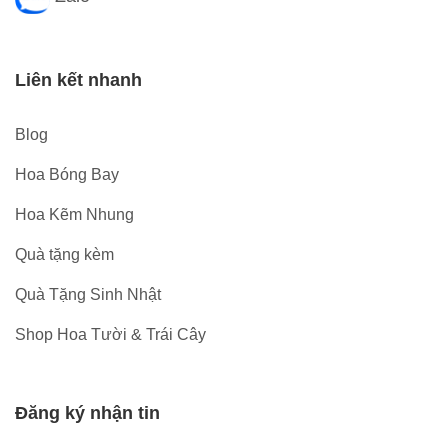
Liên kết nhanh
Blog
Hoa Bóng Bay
Hoa Kẽm Nhung
Quà tặng kèm
Quà Tặng Sinh Nhật
Shop Hoa Tười & Trái Cây
Đăng ký nhận tin