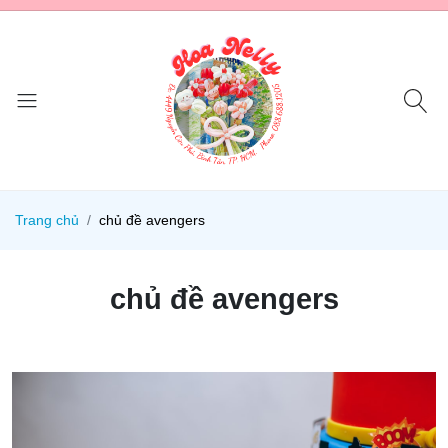
Trang chủ
chủ đề avengers
chủ đề avengers