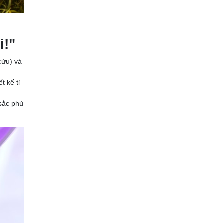
i!"
cửu) và
t kế tỉ
 sắc phù