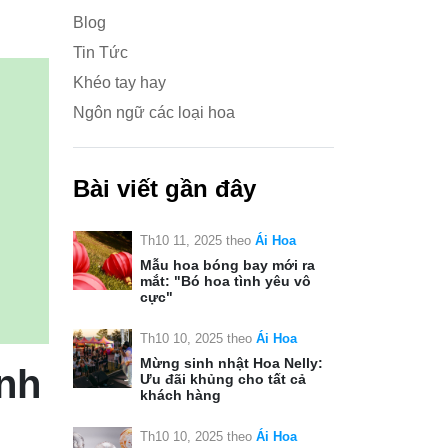
Blog
Tin Tức
Khéo tay hay
Ngôn ngữ các loại hoa
Bài viết gần đây
Th10 11, 2025
theo
Ái Hoa
Mẫu hoa bóng bay mới ra
mắt: "Bó hoa tình yêu vô
cực"
Th10 10, 2025
theo
Ái Hoa
Mừng sinh nhật Hoa Nelly:
ình
Ưu đãi khủng cho tất cả
khách hàng
Th10 10, 2025
theo
Ái Hoa