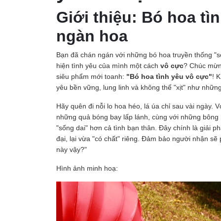
Giới thiệu: Bó hoa tì
ngàn hoa
Bạn đã chán ngán với những bó hoa truyền thống "
hiện tình yêu của mình một cách
vô cực
? Chúc mừng
siêu phẩm mới toanh:
"Bó hoa tình yêu vô cực"
! 
yêu bền vững, lung linh và không thể "xịt" như nhữ
Hãy quên đi nỗi lo hoa héo, lá úa chỉ sau vài ngày. 
những quả bóng bay lấp lánh, cùng với những bông 
"sống dai" hơn cả tình bạn thân. Đây chính là giải
đại, lại vừa "có chất" riêng. Đảm bảo người nhận sẽ 
này vậy?"
Hình ảnh minh hoạ: