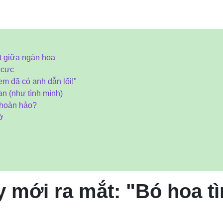
ật giữa ngàn hoa
 cực
 em đã có anh dẫn lối!"
an (như tình mình)
n hoàn hảo?
ờ
 mới ra mắt: "Bó hoa t