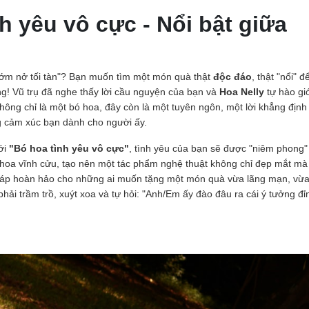
nh yêu vô cực - Nổi bật giữa
sớm nở tối tàn"? Bạn muốn tìm một món quà thật
độc đáo
, thật "nổi" đ
! Vũ trụ đã nghe thấy lời cầu nguyện của bạn và
Hoa Nelly
tự hào giớ
Không chỉ là một bó hoa, đây còn là một tuyên ngôn, một lời khẳng định 
ng cảm xúc bạn dành cho người ấy.
Với
"Bó hoa tình yêu vô cực"
, tình yêu của bạn sẽ được "niêm phong"
hoa vĩnh cửu, tạo nên một tác phẩm nghệ thuật không chỉ đẹp mắt mà
 pháp hoàn hảo cho những ai muốn tặng một món quà vừa lãng mạn, vừa
phải trầm trồ, xuýt xoa và tự hỏi: "Anh/Em ấy đào đâu ra cái ý tưởng đỉ