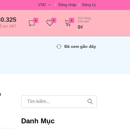
VND
Đăng nhập
Đăng ký
30.325
Giỏ hàng
0
0
0
của bạn
ỗ trợ 24/7
0₫
Đã xem gần đây
ô
Danh Mục