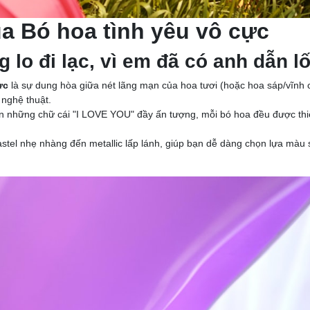
a Bó hoa tình yêu vô cực
 lo đi lạc, vì em đã có anh dẫn lố
ực
là sự dung hòa giữa nét lãng mạn của hoa tươi (hoặc hoa sáp/vĩnh 
 nghệ thuật.
ến những chữ cái "I LOVE YOU" đầy ấn tượng, mỗi bó hoa đều được thiế
astel nhẹ nhàng đến metallic lấp lánh, giúp bạn dễ dàng chọn lựa màu