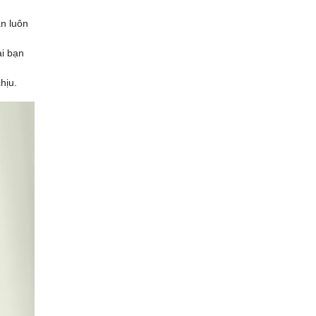
n luôn
ai bạn
hịu.