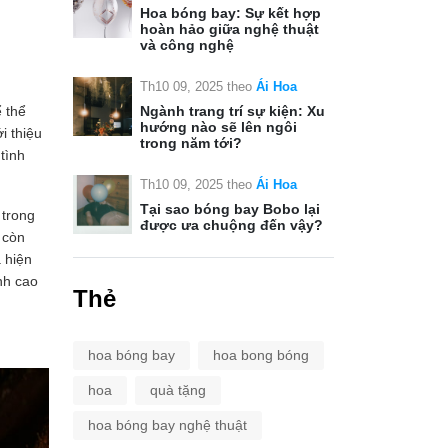
Hoa bóng bay: Sự kết hợp
hoàn hảo giữa nghệ thuật
và công nghệ
Th10 09, 2025
theo
Ái Hoa
ể thể
Ngành trang trí sự kiện: Xu
hướng nào sẽ lên ngôi
i thiệu
trong năm tới?
tình
Th10 09, 2025
theo
Ái Hoa
Tại sao bóng bay Bobo lại
 trong
được ưa chuộng đến vậy?
 còn
 hiện
nh cao
Thẻ
hoa bóng bay
hoa bong bóng
hoa
quà tặng
hoa bóng bay nghệ thuật