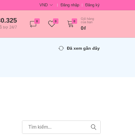
VND
Đăng nhập
Đăng ký
30.325
Giỏ hàng
0
0
0
của bạn
ỗ trợ 24/7
0₫
Đã xem gần đây