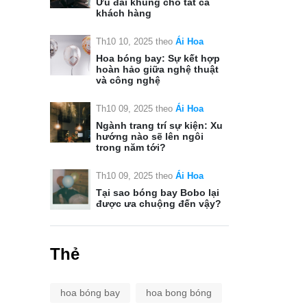
Ưu đãi khủng cho tất cả
khách hàng
Th10 10, 2025
theo
Ái Hoa
Hoa bóng bay: Sự kết hợp
hoàn hảo giữa nghệ thuật
và công nghệ
Th10 09, 2025
theo
Ái Hoa
Ngành trang trí sự kiện: Xu
hướng nào sẽ lên ngôi
trong năm tới?
Th10 09, 2025
theo
Ái Hoa
Tại sao bóng bay Bobo lại
được ưa chuộng đến vậy?
Thẻ
hoa bóng bay
hoa bong bóng