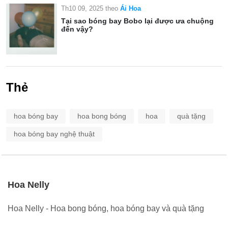
Th10 09, 2025
theo
Ái Hoa
Tại sao bóng bay Bobo lại được ưa chuộng
đến vậy?
Thẻ
hoa bóng bay
hoa bong bóng
hoa
quà tặng
hoa bóng bay nghệ thuật
Hoa Nelly
Hoa Nelly - Hoa bong bóng, hoa bóng bay và quà tặng