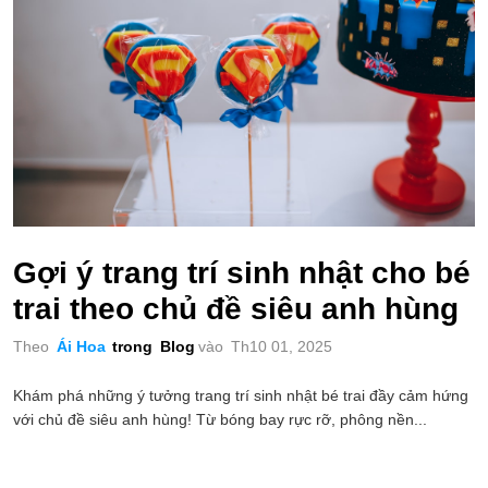
Gợi ý trang trí sinh nhật cho bé
trai theo chủ đề siêu anh hùng
Theo
Ái Hoa
trong
Blog
vào
Th10 01, 2025
Khám phá những ý tưởng trang trí sinh nhật bé trai đầy cảm hứng
với chủ đề siêu anh hùng! Từ bóng bay rực rỡ, phông nền...