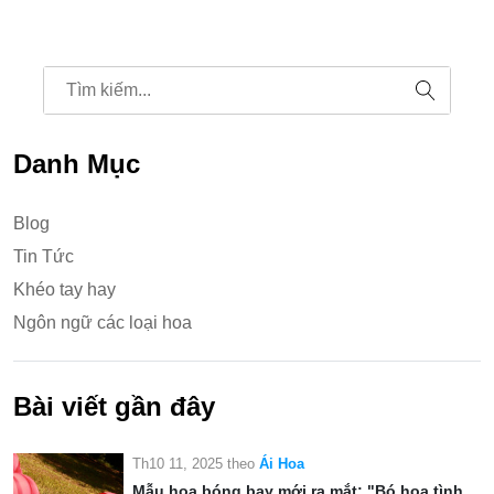
Danh Mục
Blog
Tin Tức
Khéo tay hay
Ngôn ngữ các loại hoa
Bài viết gần đây
Th10 11, 2025
theo
Ái Hoa
Mẫu hoa bóng bay mới ra mắt: "Bó hoa tình