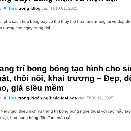
o
Ái Hoa
trong
Blog
vào
Th10 01, 2025
 phá cách hoa bóng bay có thể thay thế hoa tươi, mang lại vẻ đẹp độ
n tượng cho ngày trọng đại.
ang trí bong bóng tạo hình cho s
ật, thôi nôi, khai trương – Đẹp, đ
áo, giá siêu mềm
o
Ái Hoa
trong
Ngôn ngữ các loại hoa
vào
Th06 11, 2025
Nelly giới thiệu dịch vụ trang trí bong bóng nghệ thuật với các mẫu tạo
 vật, hoa bong bóng độc đáo, màu sắ...