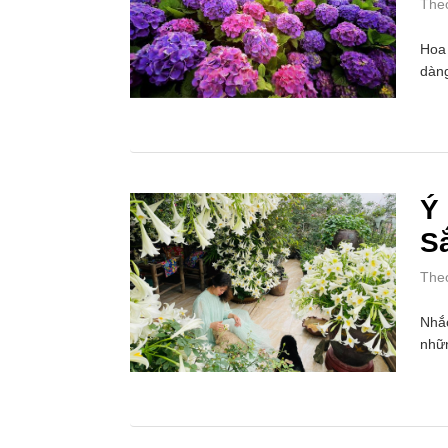
The
Hoa 
dàng
Ý
S
The
Nhắc
nhữn