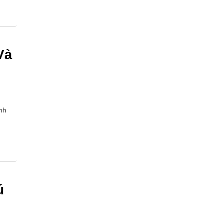
Và
nh
ú