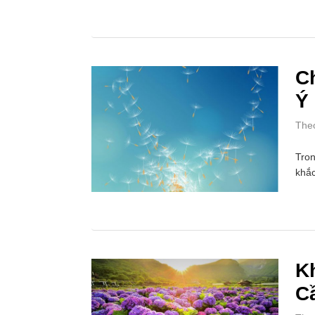
C
Ý
The
Tron
khắc
K
C