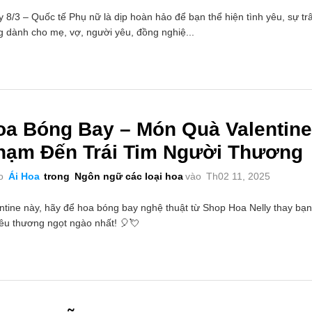
 8/3 – Quốc tế Phụ nữ là dịp hoàn hảo để bạn thể hiện tình yêu, sự tr
g dành cho mẹ, vợ, người yêu, đồng nghiệ...
oa Bóng Bay – Món Quà Valentin
hạm Đến Trái Tim Người Thương
o
Ái Hoa
trong
Ngôn ngữ các loại hoa
vào
Th02 11, 2025
ntine này, hãy để hoa bóng bay nghệ thuật từ Shop Hoa Nelly thay bạn
yêu thương ngọt ngào nhất! 🎈💘