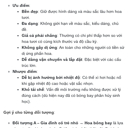
Ưu điểm
:
Bền đẹp
: Giữ được hình dáng và màu sắc lâu hơn hoa
tươi.
Đa dạng
: Không giới hạn về màu sắc, kiểu dáng, chủ
đề.
Giá cả phải chăng
: Thường có chi phí thấp hơn so với
hoa tươi có cùng kích thước và độ cầu kỳ.
Không gây dị ứng
: An toàn cho những người có tiền sử
dị ứng phấn hoa.
Dễ dàng vận chuyển và lắp đặt
: Đặc biệt với các cấu
trúc lớn.
Nhược điểm
:
Dễ bị ảnh hưởng bởi nhiệt độ
: Có thể xì hơi hoặc nổ
khi gặp nhiệt độ cao hoặc vật sắc nhọn.
Khó tái chế
: Vấn đề môi trường nếu không được xử lý
đúng cách (dù hiện nay đã có bóng bay phân hủy sinh
học).
Gợi ý cho từng đối tượng
:
Đối tượng A – Gia đình có trẻ nhỏ
→
Hoa bóng bay
là lựa