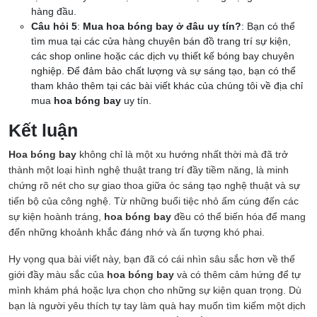
hàng đầu.
Câu hỏi 5
:
Mua hoa bóng bay ở đâu uy tín?
: Bạn có thể
tìm mua tại các cửa hàng chuyên bán đồ trang trí sự kiện,
các shop online hoặc các dịch vụ thiết kế bóng bay chuyên
nghiệp. Để đảm bảo chất lượng và sự sáng tạo, bạn có thể
tham khảo thêm tại các bài viết khác của chúng tôi về địa chỉ
mua
hoa bóng bay
uy tín.
Kết luận
Hoa bóng bay
không chỉ là một xu hướng nhất thời mà đã trở
thành một loại hình nghệ thuật trang trí đầy tiềm năng, là minh
chứng rõ nét cho sự giao thoa giữa óc sáng tạo nghệ thuật và sự
tiến bộ của công nghệ. Từ những buổi tiệc nhỏ ấm cúng đến các
sự kiện hoành tráng,
hoa bóng bay
đều có thể biến hóa để mang
đến những khoảnh khắc đáng nhớ và ấn tượng khó phai.
Hy vọng qua bài viết này, bạn đã có cái nhìn sâu sắc hơn về thế
giới đầy màu sắc của
hoa bóng bay
và có thêm cảm hứng để tự
mình khám phá hoặc lựa chọn cho những sự kiện quan trọng. Dù
bạn là người yêu thích tự tay làm quà hay muốn tìm kiếm một dịch