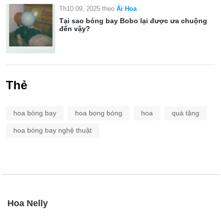
Th10 09, 2025
theo
Ái Hoa
Tại sao bóng bay Bobo lại được ưa chuộng
đến vậy?
Thẻ
hoa bóng bay
hoa bong bóng
hoa
quà tặng
hoa bóng bay nghệ thuật
Hoa Nelly