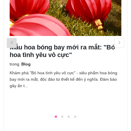
Mẫu hoa bóng bay mới ra mắt: "Bó
M
hoa tình yêu vô cực"
k
trong
Blog
t
Khám phá "Bó hoa tình yêu vô cực" - siêu phẩm hoa bóng
T
bay mới ra mắt, độc đáo từ thiết kế đến ý nghĩa. Đảm bảo
n
gây ấn t...
ưu