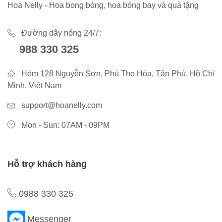
Hoa Nelly - Hoa bong bóng, hoa bóng bay và quà tặng
Đường dây nóng 24/7:
988 330 325
Hẻm 128 Nguyễn Sơn, Phú Thọ Hòa, Tân Phú, Hồ Chí
Minh, Việt Nam
support@hoanelly.com
Mon - Sun: 07AM - 09PM
Hỗ trợ khách hàng
0988 330 325
Messenger