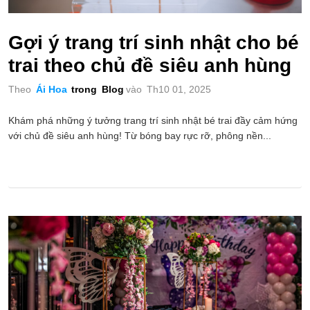
Gợi ý trang trí sinh nhật cho bé
trai theo chủ đề siêu anh hùng
Theo
Ái Hoa
trong
Blog
vào
Th10 01, 2025
Khám phá những ý tưởng trang trí sinh nhật bé trai đầy cảm hứng
với chủ đề siêu anh hùng! Từ bóng bay rực rỡ, phông nền...