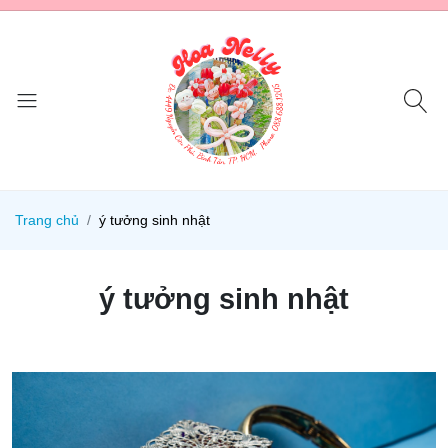
Trang chủ
ý tưởng sinh nhật
ý tưởng sinh nhật