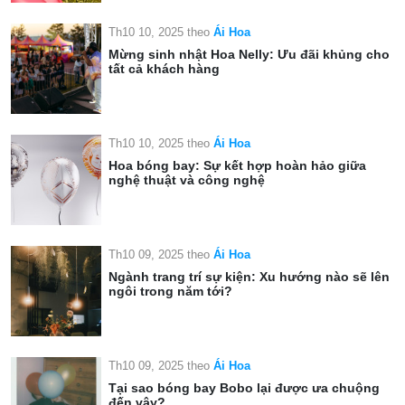
Th10 10, 2025
theo
Ái Hoa
Mừng sinh nhật Hoa Nelly: Ưu đãi khủng cho
tất cả khách hàng
Th10 10, 2025
theo
Ái Hoa
Hoa bóng bay: Sự kết hợp hoàn hảo giữa
nghệ thuật và công nghệ
Th10 09, 2025
theo
Ái Hoa
Ngành trang trí sự kiện: Xu hướng nào sẽ lên
ngôi trong năm tới?
Th10 09, 2025
theo
Ái Hoa
Tại sao bóng bay Bobo lại được ưa chuộng
đến vậy?