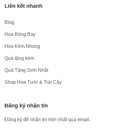
Liên kết nhanh
Blog
Hoa Bóng Bay
Hoa Kẽm Nhung
Quà tặng kèm
Quà Tặng Sinh Nhật
Shop Hoa Tười & Trái Cây
Đăng ký nhận tin
Đăng ký để nhận tin mới nhất qua email.