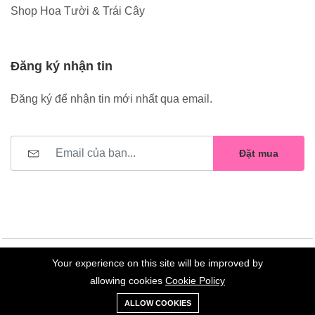
Shop Hoa Tười & Trái Cây
Đăng ký nhận tin
Đăng ký để nhận tin mới nhất qua email.
Đặt mua
Your experience on this site will be improved by
©2023 Hoa Nelly . All Rights Reserved.
allowing cookies
Cookie Policy
0
Trang
Xe
Danh sách
Tài
ALLOW COOKIES
chủ
Loại
đẩy
yêu thích
khoản