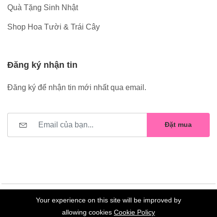
Quà Tặng Sinh Nhật
Shop Hoa Tười & Trái Cây
Đăng ký nhận tin
Đăng ký để nhận tin mới nhất qua email.
Đặt mua
Your experience on this site will be improved by
©2023 Hoa Nelly . All Rights Reserved.
allowing cookies
Cookie Policy
0