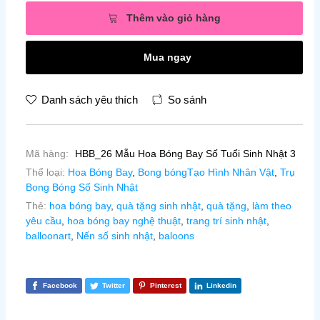
Thêm vào giỏ hàng
Mua ngay
Danh sách yêu thích
So sánh
Mã hàng:
HBB_26 Mẫu Hoa Bóng Bay Số Tuổi Sinh Nhật 3
Thể loại:
Hoa Bóng Bay
,
Bong bóngTạo Hình Nhân Vật
,
Trụ
Bong Bóng Số Sinh Nhật
Thẻ:
hoa bóng bay
,
quà tặng sinh nhật
,
quà tặng
,
làm theo
yêu cầu
,
hoa bóng bay nghệ thuật
,
trang trí sinh nhật
,
balloonart
,
Nến số sinh nhật
,
baloons
Facebook
Twitter
Pinterest
Linkedin