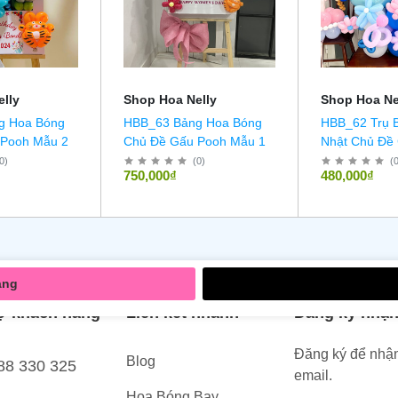
lly
Shop Hoa Nelly
Shop Hoa Ne
g Hoa Bóng
HBB_63 Bảng Hoa Bóng
HBB_62 Trụ 
 Pooh Mẫu 2
Chủ Đề Gấu Pooh Mẫu 1
Nhật Chủ Đề 
0
)
(
0
)
(
750,000₫
480,000₫
àng
ợ khách hàng
Liên kết nhanh
Đăng ký nhận
Đăng ký để nhận
Blog
88 330 325
email.
Hoa Bóng Bay