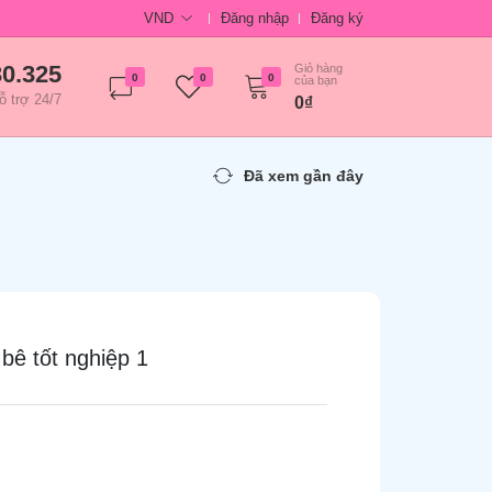
VND
Đăng nhập
Đăng ký
30.325
Giỏ hàng
0
0
0
của bạn
ỗ trợ 24/7
0₫
Đã xem gần đây
ê tốt nghiệp 1