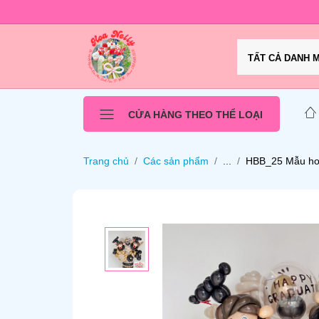
TẤT CẢ DANH 
CỬA HÀNG THEO THỂ LOẠI
Trang chủ
Các sản phẩm
...
HBB_25 Mẫu hoa