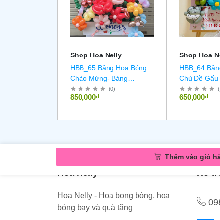
Shop Hoa Nelly
Shop Hoa Ne
HBB_65 Bảng Hoa Bóng
HBB_64 Bản
Chào Mừng- Bảng
Chủ Đề Gấu
Welcome
(
0
)
(
850,000₫
650,000₫
Thêm vào giỏ h
Hoa Nelly
Hỗ tr
Hoa Nelly - Hoa bong bóng, hoa
09
bóng bay và quà tặng