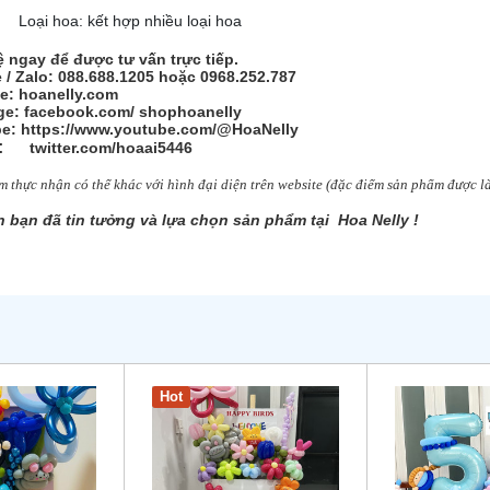
Loại hoa: kết hợp nhiều loại hoa
ệ ngay để được tư vấn trực tiếp.
e / Zalo: 088.688.1205 hoặc 0968.252.787
e: hoanelly.com
e: facebook.com/
shophoanelly
e: https://www.youtube.com/@HoaNelly
:
twitter.com/hoaai5446
 thực nhận có thể khác với hình đại diện trên website (đặc điểm sản
phẩm được 
 bạn đã tin tưởng và lựa chọn sản phẩm tại Hoa Nelly !
Hot