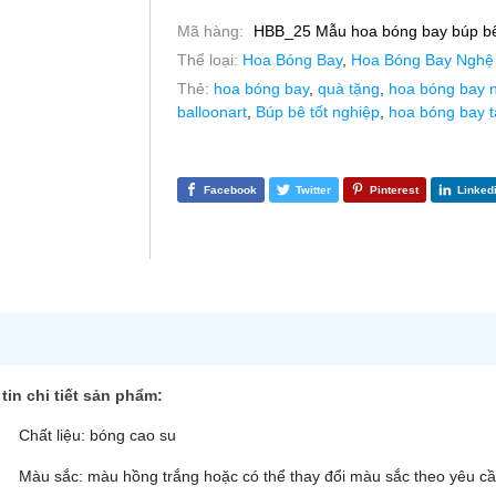
Mã hàng:
HBB_25 Mẫu hoa bóng bay búp bê 
Thể loại:
Hoa Bóng Bay
,
Hoa Bóng Bay Nghệ
Thẻ:
hoa bóng bay
,
quà tặng
,
hoa bóng bay n
balloonart
,
Búp bê tốt nghiệp
,
hoa bóng bay t
Facebook
Twitter
Pinterest
Linked
tin chi tiết sản phẩm:
Chất liệu: bóng cao su
Màu sắc: màu hồng trắng hoặc có thể thay đổi màu sắc theo yêu c