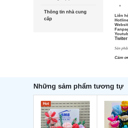
Thông tin nhà cung
Liên h
cấp
Hotlin
Websit
Fanpag
Youtub
Twiter
Sản phẩm
Cảm ơn
Những sảm phẩm tương tự
Hot