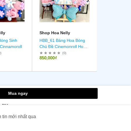
lly
Shop Hoa Nelly
Shop Hoa Nel
Bóng Sinh
HBB_61 Bảng Hoa Bóng
HBB_60 Hoa b
Cinnamoroll
Chủ Đề Cinemonroll Hoa
hình bó hoa 
Bóng Chủ Đề Cinnamoroll
0
)
(
0
)
(
0
850,000₫
680,000₫
Mua ngay
 tin
 tin mới nhất qua