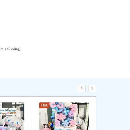
làm
thủ công)
Hot
New