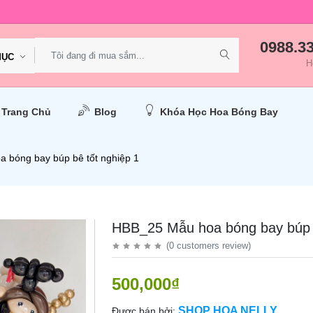
0988.3
MỤC
H
Trang Chủ
Blog
Khóa Học Hoa Bóng Bay
 bóng bay búp bê tốt nghiệp 1
HBB_25 Mẫu hoa bóng bay búp b
(
0
customers review
)
500,000₫
SHOP HOA NELLY
Được bán bởi: