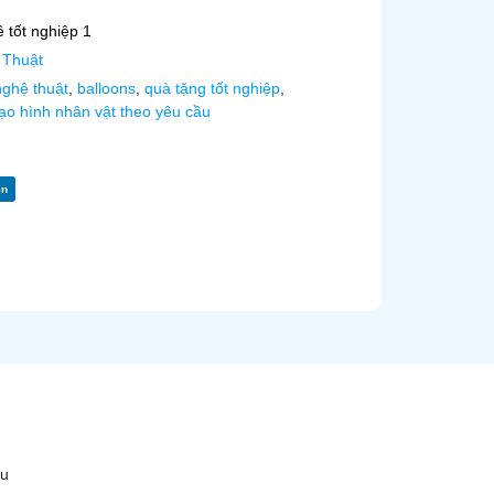
tốt nghiệp 1
 Thuật
ghệ thuật
,
balloons
,
quà tặng tốt nghiệp
,
ạo hình nhân vật theo yêu cầu
in
ầu