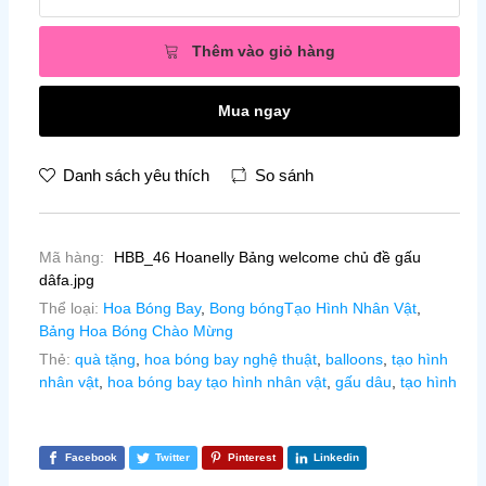
Thêm vào giỏ hàng
Mua ngay
Danh sách yêu thích
So sánh
Mã hàng:
HBB_46 Hoanelly Bảng welcome chủ đề gấu
dâfa.jpg
Thể loại:
Hoa Bóng Bay
,
Bong bóngTạo Hình Nhân Vật
,
Bảng Hoa Bóng Chào Mừng
Thẻ:
quà tặng
,
hoa bóng bay nghệ thuật
,
balloons
,
tạo hình
nhân vật
,
hoa bóng bay tạo hình nhân vật
,
gấu dâu
,
tạo hình
Facebook
Twitter
Pinterest
Linkedin