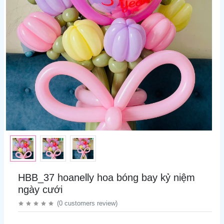
HBB_37 hoanelly hoa bóng bay kỷ niệm
ngày cưới
(
0
customers review
)