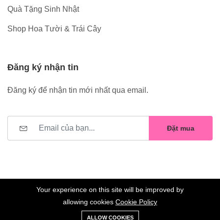
Quà Tặng Sinh Nhật
Shop Hoa Tười & Trái Cây
Đăng ký nhận tin
Đăng ký để nhận tin mới nhất qua email.
Đặt mua
Your experience on this site will be improved by
allowing cookies
Cookie Policy
0
Trang
Xe
Danh sách
Tài
©2023 Hoa Nelly . All Rights Reserved.
ALLOW COOKIES