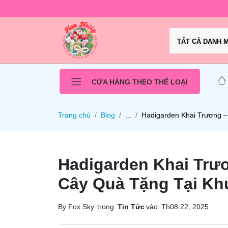
TẤT CẢ DANH 
CỬA HÀNG THEO THỂ LOẠI
Trang chủ
Blog
...
Hadigarden Khai Trương –
Hadigarden Khai Trươ
Cây Quà Tặng Tại Kh
By Fox Sky
trong
Tin Tức
vào
Th08 22, 2025