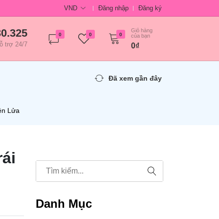
VND
Đăng nhập
Đăng ký
30.325
Giỏ hàng
0
0
0
của bạn
ỗ trợ 24/7
0₫
Đã xem gần đây
ên Lửa
ái
Danh Mục