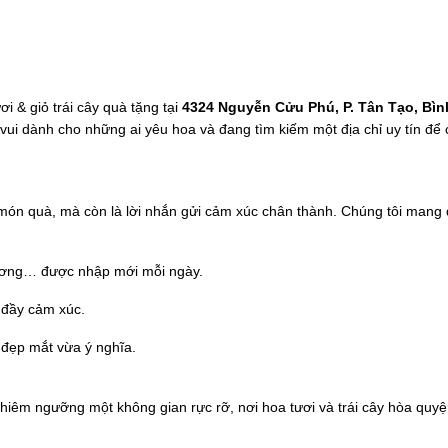
 & giỏ trái cây quà tặng tại
4324 Nguyễn Cửu Phú, P. Tân Tạo, Bìn
n vui dành cho những ai yêu hoa và đang tìm kiếm một địa chỉ uy tín để
 món quà, mà còn là lời nhắn gửi cảm xúc chân thành. Chúng tôi mang
ương… được nhập mới mỗi ngày.
u đầy cảm xúc.
 đẹp mắt vừa ý nghĩa.
iêm ngưỡng một không gian rực rỡ, nơi hoa tươi và trái cây hòa quyệ