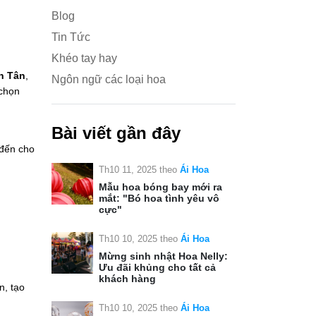
Blog
Tin Tức
Khéo tay hay
h Tân
,
Ngôn ngữ các loại hoa
 chọn
Bài viết gần đây
 đến cho
Th10 11, 2025
theo
Ái Hoa
Mẫu hoa bóng bay mới ra
mắt: "Bó hoa tình yêu vô
cực"
Th10 10, 2025
theo
Ái Hoa
Mừng sinh nhật Hoa Nelly:
Ưu đãi khủng cho tất cả
khách hàng
n, tạo
Th10 10, 2025
theo
Ái Hoa