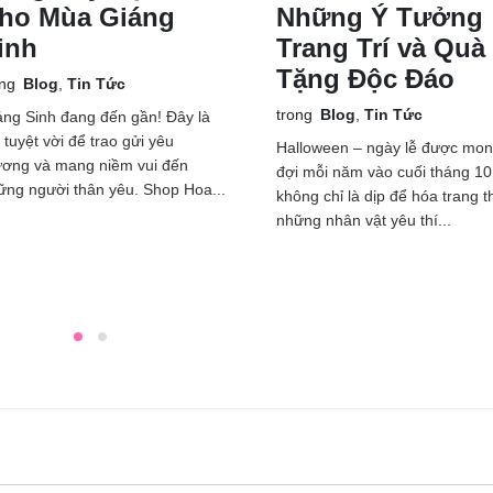
ho Mùa Giáng
Những Ý Tưởng
inh
Trang Trí và Quà
Tặng Độc Đáo
ong
Blog
,
Tin Tức
trong
Blog
,
Tin Tức
áng Sinh đang đến gần! Đây là
 tuyệt vời để trao gửi yêu
Halloween – ngày lễ được mo
ương và mang niềm vui đến
đợi mỗi năm vào cuối tháng 10
ững người thân yêu. Shop Hoa...
không chỉ là dịp để hóa trang 
những nhân vật yêu thí...