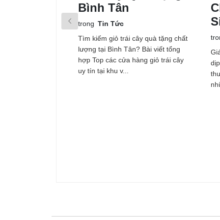
Bình Tân
C
S
trong
Tin Tức
tr
Tìm kiếm giỏ trái cây quà tặng chất
lượng tại Bình Tân? Bài viết tổng
Gi
hợp Top các cửa hàng giỏ trái cây
dịp
uy tín tại khu v...
th
nh