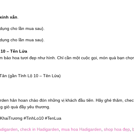
xinh xắn
.
dụng cho lần mua sau).
dụng cho lần mua sau).
 10 – Tên Lửa
m bảo hoa tươi đẹp như hình. Chỉ cần một cuộc gọi, món quà bạn chọ
 Tân (gần Tỉnh Lộ 10 – Tên Lửa)
arden hân hoan chào đón những vị khách đầu tiên. Hãy ghé thăm, chec
ng giỏ quà đầy yêu thương.
KhaiTrương #TinhLo10 #TenLua
adigarden
,
check in Hadigarden
,
mua hoa Hadigarden
,
shop hoa đẹp
,