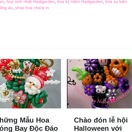
en
,
hoa sinh nhật Hadigarden
,
hoa kỷ niệm Hadigarden
,
hoa sự kiện
sống ảo
,
shop hoa check in
hững Mẫu Hoa
Chào đón lễ hội
óng Bay Độc Đáo
Halloween với