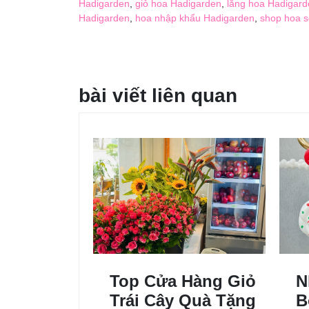
Hadigarden
,
giỏ hoa Hadigarden
,
lẵng hoa Hadigard
Hadigarden
,
hoa nhập khẩu Hadigarden
,
shop hoa 
bài viết liên quan
Top Cửa Hàng Giỏ
N
Trái Cây Quà Tặng
B