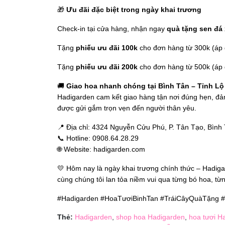
🎁
Ưu đãi đặc biệt trong ngày khai trương
Check-in tại cửa hàng, nhận ngay
quà tặng sen đá 
Tặng
phiếu ưu đãi 100k
cho đơn hàng từ 300k (áp 
Tặng
phiếu ưu đãi 200k
cho đơn hàng từ 500k (áp 
🚚
Giao hoa nhanh chóng tại Bình Tân – Tỉnh Lộ
Hadigarden cam kết giao hàng tận nơi đúng hẹn, đả
được gửi gắm trọn vẹn đến người thân yêu.
📍 Địa chỉ: 4324 Nguyễn Cửu Phú, P. Tân Tạo, Bình
📞 Hotline: 0908.64.28.29
🌐 Website:
hadigarden.com
💛 Hôm nay là ngày khai trương chính thức – Hadig
cùng chúng tôi lan tỏa niềm vui qua từng bó hoa, từ
#Hadigarden #HoaTươiBinhTan #TráiCâyQuàTặng #
Thẻ:
Hadigarden
,
shop hoa Hadigarden
,
hoa tươi H