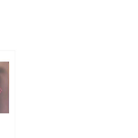
Lời Cảm Ơn Và Tri
Ân Từ Shop Hoa