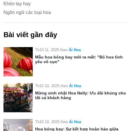
Khéo tay hay
Ngôn ngữ các loại hoa
Bài viết gần đây
Th10 11, 2025
theo
Ái Hoa
Mẫu hoa bóng bay mới ra mắt: "Bó hoa tình
yêu vô cực"
Th10 10, 2025
theo
Ái Hoa
Mừng sinh nhật Hoa Nelly: Ưu đãi khủng cho
tất cả khách hàng
Th10 10, 2025
theo
Ái Hoa
Hoa bóng bay: Sự kết hợp hoàn hảo giữa