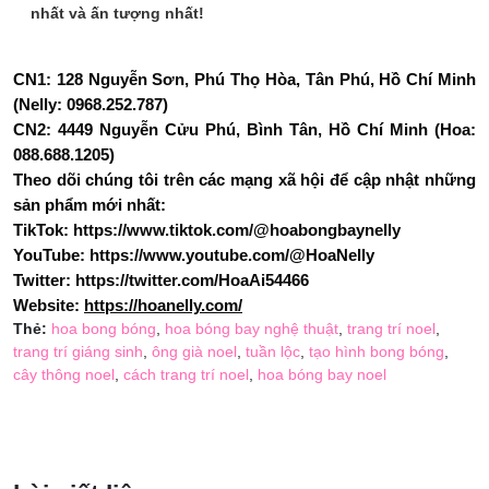
nhất và ấn tượng nhất!
CN1: 128 Nguyễn Sơn, Phú Thọ Hòa, Tân Phú, Hồ Chí Minh
(Nelly: 0968.252.787)
CN2: 4449 Nguyễn Cửu Phú, Bình Tân, Hồ Chí Minh (Hoa:
088.688.1205)
Theo dõi chúng tôi trên các mạng xã hội để cập nhật những
sản phẩm mới nhất:
TikTok:
https://www.tiktok.com/@hoabongbaynelly
YouTube:
https://www.youtube.com/@HoaNelly
Twitter:
https://twitter.com/HoaAi54466
Website:
https://hoanelly.com/
Thẻ:
hoa bong bóng
,
hoa bóng bay nghệ thuật
,
trang trí noel
,
trang trí giáng sinh
,
ông già noel
,
tuần lộc
,
tạo hình bong bóng
,
cây thông noel
,
cách trang trí noel
,
hoa bóng bay noel