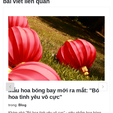
bài viết liên quan
Mẫu hoa bóng bay mới ra mắt: "Bó
M
hoa tình yêu vô cực"
k
trong
Blog
t
Khám phá "Bó hoa tình yêu vô cực" - siêu phẩm hoa bóng
T