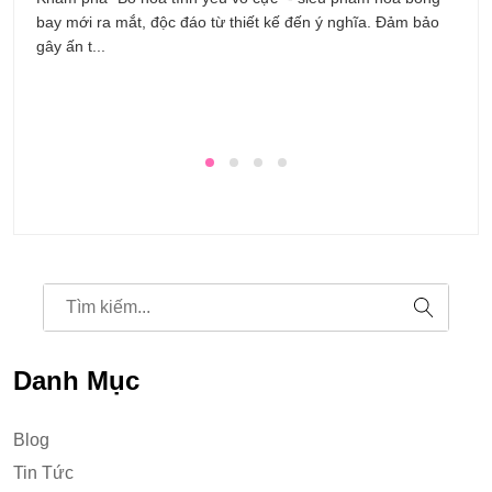
bay mới ra mắt, độc đáo từ thiết kế đến ý nghĩa. Đảm bảo
n
gây ấn t...
ưu
Danh Mục
Blog
Tin Tức