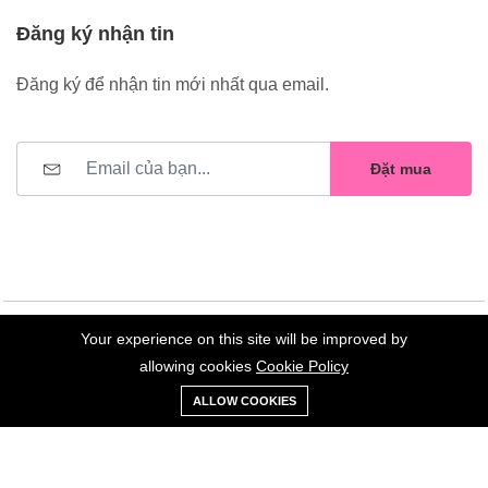
Đăng ký nhận tin
Đăng ký để nhận tin mới nhất qua email.
Đặt mua
Your experience on this site will be improved by
©2023 Hoa Nelly . All Rights Reserved.
allowing cookies
Cookie Policy
0
Trang
Xe
Danh sách
Tài
ALLOW COOKIES
chủ
Loại
đẩy
yêu thích
khoản
Giữ liên lạc: