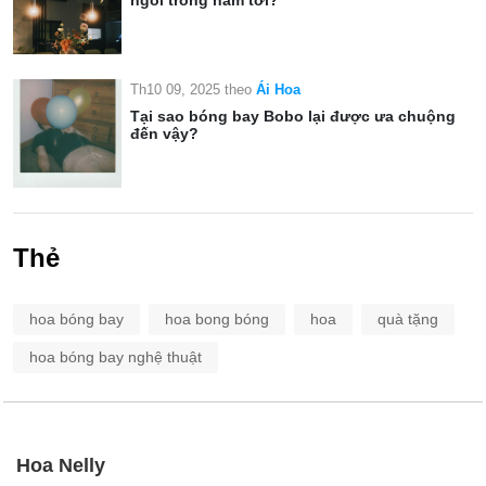
ngôi trong năm tới?
Th10 09, 2025
theo
Ái Hoa
Tại sao bóng bay Bobo lại được ưa chuộng
đến vậy?
Thẻ
hoa bóng bay
hoa bong bóng
hoa
quà tặng
hoa bóng bay nghệ thuật
Hoa Nelly