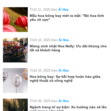
Th10 11, 2025
theo
Ái Hoa
Mẫu hoa bóng bay mới ra mắt: "Bó hoa tình
yêu vô cực"
Th10 10, 2025
theo
Ái Hoa
Mừng sinh nhật Hoa Nelly: Ưu đãi khủng cho
tất cả khách hàng
Th10 10, 2025
theo
Ái Hoa
Hoa bóng bay: Sự kết hợp hoàn hảo giữa
nghệ thuật và công nghệ
Th10 09, 2025
theo
Ái Hoa
Ngành trang trí sự kiện: Xu hướng nào sẽ lên