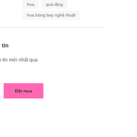
hoa
quà tặng
hoa bóng bay nghệ thuật
 tin
 tin mới nhất qua
Đặt mua