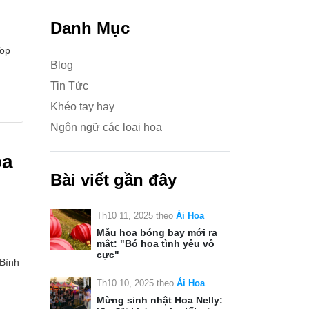
Danh Mục
Top
Blog
Tin Tức
Khéo tay hay
Ngôn ngữ các loại hoa
oa
Bài viết gần đây
Th10 11, 2025
theo
Ái Hoa
Mẫu hoa bóng bay mới ra
mắt: "Bó hoa tình yêu vô
cực"
 Bình
Th10 10, 2025
theo
Ái Hoa
Mừng sinh nhật Hoa Nelly: