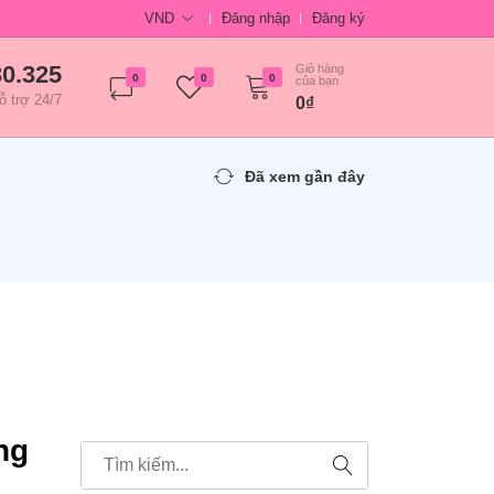
VND
Đăng nhập
Đăng ký
30.325
Giỏ hàng
0
0
0
của bạn
ỗ trợ 24/7
0₫
Đã xem gần đây
ng