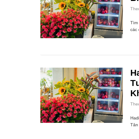
The
Tìm 
các 
H
T
K
The
Hadi
Tân 