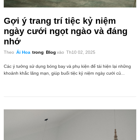
Gợi ý trang trí tiệc kỷ niệm
ngày cưới ngọt ngào và đáng
nhớ
Theo
Ái Hoa
trong
Blog
vào
Th10 02, 2025
Các ý tưởng sử dụng bóng bay và phụ kiện để tái hiện lại những
khoảnh khắc lãng mạn, giúp buổi tiệc kỷ niệm ngày cưới củ...