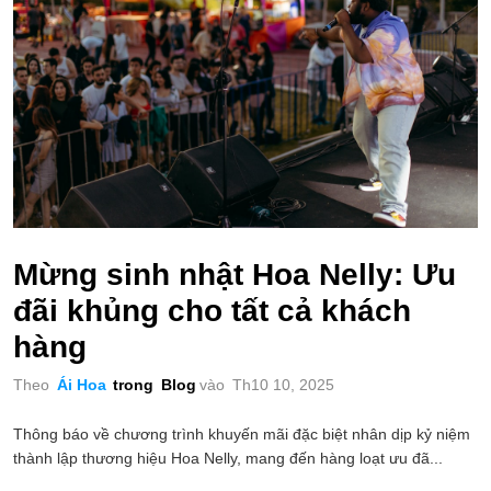
Mừng sinh nhật Hoa Nelly: Ưu
đãi khủng cho tất cả khách
hàng
Theo
Ái Hoa
trong
Blog
vào
Th10 10, 2025
Thông báo về chương trình khuyến mãi đặc biệt nhân dịp kỷ niệm
thành lập thương hiệu Hoa Nelly, mang đến hàng loạt ưu đã...