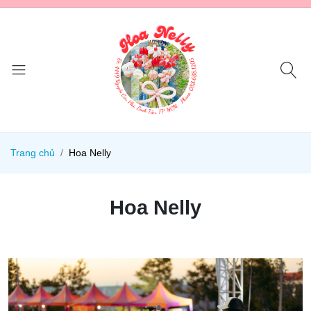
Trang chủ
Hoa Nelly
Hoa Nelly