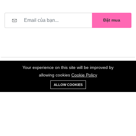
Đặt mua
Your experience on this site will be improved by
©2023 Hoa Nelly . All Rights Reserved.
allowing cookies
Cookie Policy
0
Trang
Xe
Danh sách
Tài
ALLOW COOKIES
chủ
Loại
đẩy
yêu thích
khoản
Giữ liên lạc: