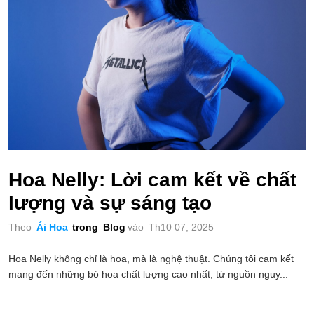
Hoa Nelly: Lời cam kết về chất
lượng và sự sáng tạo
Theo
Ái Hoa
trong
Blog
vào
Th10 07, 2025
Hoa Nelly không chỉ là hoa, mà là nghệ thuật. Chúng tôi cam kết
mang đến những bó hoa chất lượng cao nhất, từ nguồn nguy...