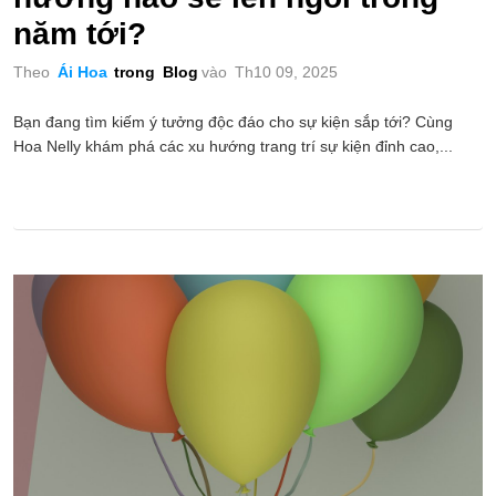
năm tới?
Theo
Ái Hoa
trong
Blog
vào
Th10 09, 2025
Bạn đang tìm kiếm ý tưởng độc đáo cho sự kiện sắp tới? Cùng
Hoa Nelly khám phá các xu hướng trang trí sự kiện đỉnh cao,...