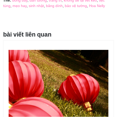
Thẻ:
bóng bay
,
dán tường
,
trang tri
,
không để lại vết keo
,
tiệc
tùng
,
mẹo hay
,
sinh nhật
,
băng dính
,
bảo vệ tường
,
Hoa Nelly
bài viết liên quan