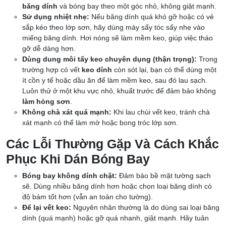
băng dính
và bóng bay theo một góc nhỏ, không giật mạnh.
Sử dụng nhiệt nhẹ:
Nếu băng dính quá khó gỡ hoặc có vẻ
sắp kéo theo lớp sơn, hãy dùng máy sấy tóc sấy nhẹ vào
miếng băng dính. Hơi nóng sẽ làm mềm keo, giúp việc tháo
gỡ dễ dàng hơn.
Dùng dung môi tẩy keo chuyên dụng (thận trọng):
Trong
trường hợp có vết
keo dính
còn sót lại, bạn có thể dùng một
ít cồn y tế hoặc dầu ăn để làm mềm keo, sau đó lau sạch.
Luôn thử ở một khu vực nhỏ, khuất trước để đảm bảo không
làm hỏng sơn
.
Không chà xát quá mạnh:
Khi lau chùi vết keo, tránh chà
xát mạnh có thể làm mờ hoặc bong tróc lớp sơn.
Các Lỗi Thường Gặp Và Cách Khắc
Phục Khi Dán Bóng Bay
Bóng bay không dính chặt:
Đảm bảo bề mặt tường sạch
sẽ. Dùng nhiều băng dính hơn hoặc chọn loại băng dính có
độ bám tốt hơn (vẫn an toàn cho tường).
Để lại vết keo:
Nguyên nhân thường là do dùng sai loại băng
dính (quá mạnh) hoặc gỡ quá nhanh, giật mạnh. Hãy tuân