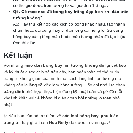
có thể giữ được trên tường từ vài giờ đến 1-3 ngày.
Q5: Có mẹo nào để bóng bay trông đẹp hơn khi dán trên
tường không?
A5: Hãy thử kết hợp các kích cỡ bóng khác nhau, tạo thành
chùm hoặc dải cong thay vì dán từng cái riêng lẻ. Sử dụng
bóng bay cùng tông màu hoặc màu tương phản để tạo hiệu
ứng thị giác.
Kết luận
Với những
mẹo dán bóng bay lên tường không để lại vết keo
và kỹ thuật được chia sẻ trên đây, bạn hoàn toàn có thể tự tin
trang trí không gian của mình một cách lung linh, ấn tượng mà
không còn lo lắng về việc làm hỏng tường. Hãy ghi nhớ lựa chọn
băng dính
phù hợp, thực hiện đúng kỹ thuật dán và gỡ để mỗi
khoảnh khắc vui vẻ không bị gián đoạn bởi những lo toan nhỏ
nhặt.
✨ Nếu bạn cần hỗ trợ thêm về
các loại bóng bay, phụ kiện
trang trí
, hãy ghé thăm
Hoa Nelly
để được tư vấn ngay!