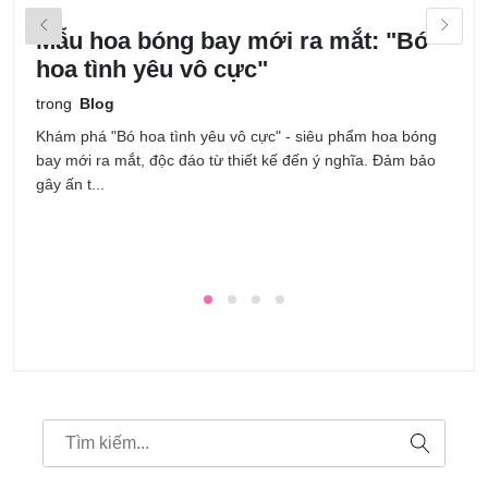
Mẫu hoa bóng bay mới ra mắt: "Bó
M
hoa tình yêu vô cực"
k
trong
Blog
t
Khám phá "Bó hoa tình yêu vô cực" - siêu phẩm hoa bóng
T
bay mới ra mắt, độc đáo từ thiết kế đến ý nghĩa. Đảm bảo
n
gây ấn t...
ưu