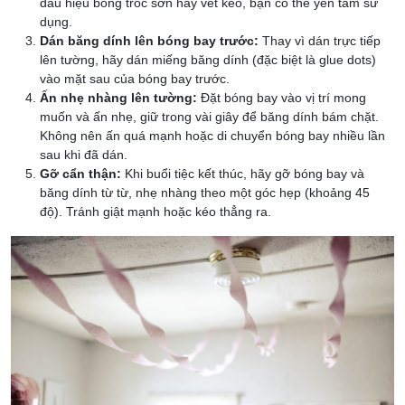
dấu hiệu bong tróc sơn hay vết keo, bạn có thể yên tâm sử
dụng.
Dán băng dính lên bóng bay trước:
Thay vì dán trực tiếp
lên tường, hãy dán miếng băng dính (đặc biệt là glue dots)
vào mặt sau của bóng bay trước.
Ấn nhẹ nhàng lên tường:
Đặt bóng bay vào vị trí mong
muốn và ấn nhẹ, giữ trong vài giây để băng dính bám chặt.
Không nên ấn quá mạnh hoặc di chuyển bóng bay nhiều lần
sau khi đã dán.
Gỡ cẩn thận:
Khi buổi tiệc kết thúc, hãy gỡ bóng bay và
băng dính từ từ, nhẹ nhàng theo một góc hẹp (khoảng 45
độ). Tránh giật mạnh hoặc kéo thẳng ra.