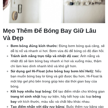
Mẹo Thêm Để Bóng Bay Giữ Lâu
Và Đẹp
Bơm bóng đúng kích thước:
Đừng bơm bóng quá căng, sẽ
dễ bị nổ và nhanh xì hơi. Bơm vừa đủ để bóng có độ đàn hồi.
Tránh ánh nắng trực tiếp và nhiệt độ cao:
Ánh nắng và
nhiệt độ sẽ làm bóng bay nhanh xì hơi và xuống màu, thậm
chí làm keo dính nhanh khô và khó gỡ hơn.
Sử dụng gel Hi-Float (cho bóng bay bơm khí Heli):
Nếu
bạn muốn bóng bay lơ lửng và giữ được lâu hơn, Hi-Float là
một lớp gel phủ bên trong giúp kéo dài thời gian bay của
bóng.
Kết hợp nhiều loại bóng:
Để tạo điểm nhấn cho không gian
trang trí sinh nhật
hay sự kiện, hãy kết hợp các loại
bóng
bay
với kích thước, màu sắc và chất liệu khác nhau.
Tạo điểm nhấn với dây ruy băng:
Buộc thêm ruy băng vào