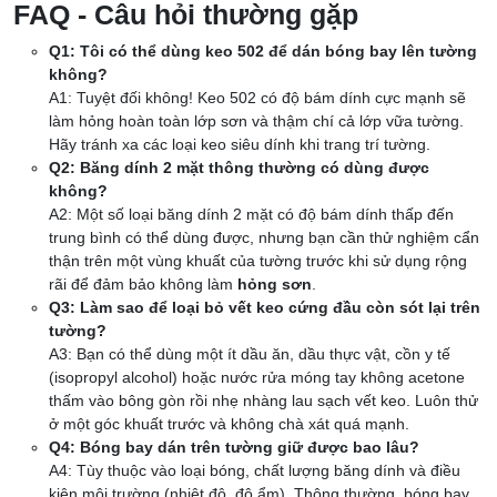
FAQ - Câu hỏi thường gặp
Q1: Tôi có thể dùng keo 502 để dán bóng bay lên tường
không?
A1: Tuyệt đối không! Keo 502 có độ bám dính cực mạnh sẽ
làm hỏng hoàn toàn lớp sơn và thậm chí cả lớp vữa tường.
Hãy tránh xa các loại keo siêu dính khi trang trí tường.
Q2: Băng dính 2 mặt thông thường có dùng được
không?
A2: Một số loại băng dính 2 mặt có độ bám dính thấp đến
trung bình có thể dùng được, nhưng bạn cần thử nghiệm cẩn
thận trên một vùng khuất của tường trước khi sử dụng rộng
rãi để đảm bảo không làm
hỏng sơn
.
Q3: Làm sao để loại bỏ vết keo cứng đầu còn sót lại trên
tường?
A3: Bạn có thể dùng một ít dầu ăn, dầu thực vật, cồn y tế
(isopropyl alcohol) hoặc nước rửa móng tay không acetone
thấm vào bông gòn rồi nhẹ nhàng lau sạch vết keo. Luôn thử
ở một góc khuất trước và không chà xát quá mạnh.
Q4: Bóng bay dán trên tường giữ được bao lâu?
A4: Tùy thuộc vào loại bóng, chất lượng băng dính và điều
kiện môi trường (nhiệt độ, độ ẩm). Thông thường, bóng bay