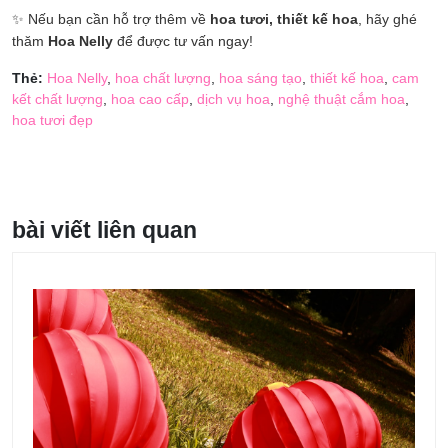
✨ Nếu bạn cần hỗ trợ thêm về
hoa tươi, thiết kế hoa
, hãy ghé
thăm
Hoa Nelly
để được tư vấn ngay!
Thẻ:
Hoa Nelly
,
hoa chất lượng
,
hoa sáng tạo
,
thiết kế hoa
,
cam
kết chất lượng
,
hoa cao cấp
,
dịch vụ hoa
,
nghệ thuật cắm hoa
,
hoa tươi đẹp
bài viết liên quan