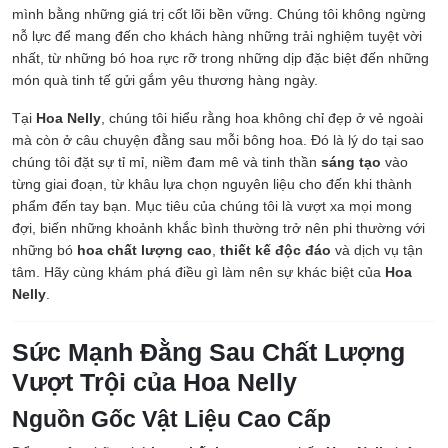
mình bằng những giá trị cốt lõi bền vững. Chúng tôi không ngừng
nỗ lực để mang đến cho khách hàng những trải nghiệm tuyệt vời
nhất, từ những bó hoa rực rỡ trong những dịp đặc biệt đến những
món quà tinh tế gửi gắm yêu thương hàng ngày.
Tại
Hoa Nelly
, chúng tôi hiểu rằng hoa không chỉ đẹp ở vẻ ngoài
mà còn ở câu chuyện đằng sau mỗi bông hoa. Đó là lý do tại sao
chúng tôi đặt sự tỉ mỉ, niềm đam mê và tinh thần
sáng tạo
vào
từng giai đoạn, từ khâu lựa chọn nguyên liệu cho đến khi thành
phẩm đến tay bạn. Mục tiêu của chúng tôi là vượt xa mọi mong
đợi, biến những khoảnh khắc bình thường trở nên phi thường với
những bó
hoa chất lượng cao
,
thiết kế độc đáo
và dịch vụ tận
tâm. Hãy cùng khám phá điều gì làm nên sự khác biệt của
Hoa
Nelly
.
Sức Mạnh Đằng Sau Chất Lượng
Vượt Trội của Hoa Nelly
Nguồn Gốc Vật Liệu Cao Cấp