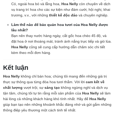
Có, ngoài hoa bó và lẵng hoa,
Hoa Nelly
còn chuyên về dịch
vụ trang trí hoa cho các sự kiện như đám cưới, hội nghị, khai
trương, v.v., với những
thiết kế độc đáo
và chuyên nghiệp.
Làm thế nào để bảo quản hoa tươi của Hoa Nelly được
lâu nhất?
Bạn nên thay nước hàng ngày, cắt gốc hoa chéo 45 độ, và
đặt hoa ở nơi thoáng mát, tránh ánh nắng trực tiếp và gió lùa.
Hoa Nelly
cũng sẽ cung cấp hướng dẫn chăm sóc chi tiết
kèm theo mỗi đơn hàng.
Kết luận
Hoa Nelly
không chỉ bán hoa; chúng tôi mang đến những giá trị
thực sự thông qua từng đóa hoa tươi thắm. Với lời
cam kết về
chất lượng
vượt trội, sự
sáng tạo
không ngừng nghỉ và dịch vụ
tận tâm, chúng tôi tự tin rằng mỗi sản phẩm của
Hoa Nelly
sẽ làm
hài lòng cả những khách hàng khó tính nhất. Hãy để
Hoa Nelly
giúp bạn tạo nên những khoảnh khắc đáng nhớ và gửi gắm những
thông điệp yêu thương một cách tinh tế nhất.