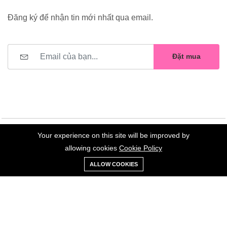
Đăng ký để nhận tin mới nhất qua email.
Đặt mua
Your experience on this site will be improved by
©2023 Hoa Nelly . All Rights Reserved.
allowing cookies
Cookie Policy
0
Trang
Xe
Danh sách
Tài
ALLOW COOKIES
chủ
Loại
đẩy
yêu thích
khoản
Giữ liên lạc: