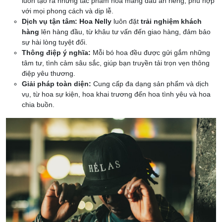
luôn tạo ra những tác phẩm hoa mang dấu ấn riêng, phù hợp
với mọi phong cách và dịp lễ.
Dịch vụ tận tâm:
Hoa Nelly
luôn đặt
trải nghiệm khách
hàng
lên hàng đầu, từ khâu tư vấn đến giao hàng, đảm bảo
sự hài lòng tuyệt đối.
Thông điệp ý nghĩa:
Mỗi bó hoa đều được gửi gắm những
tâm tư, tình cảm sâu sắc, giúp bạn truyền tải trọn vẹn thông
điệp yêu thương.
Giải pháp toàn diện:
Cung cấp đa dạng sản phẩm và dịch
vụ, từ hoa sự kiện, hoa khai trương đến hoa tình yêu và hoa
chia buồn.