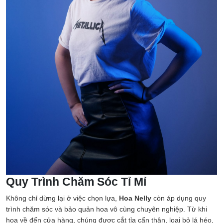
Quy Trình Chăm Sóc Tỉ Mỉ
Không chỉ dừng lại ở việc chọn lựa,
Hoa Nelly
còn áp dụng quy
trình chăm sóc và bảo quản hoa vô cùng chuyên nghiệp. Từ khi
hoa về đến cửa hàng, chúng được cắt tỉa cẩn thận, loại bỏ lá héo,