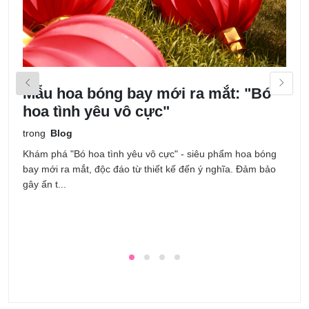
Mẫu hoa bóng bay mới ra mắt: "Bó
M
hoa tình yêu vô cực"
k
trong
Blog
t
Khám phá "Bó hoa tình yêu vô cực" - siêu phẩm hoa bóng
T
bay mới ra mắt, độc đáo từ thiết kế đến ý nghĩa. Đảm bảo
n
gây ấn t...
ưu