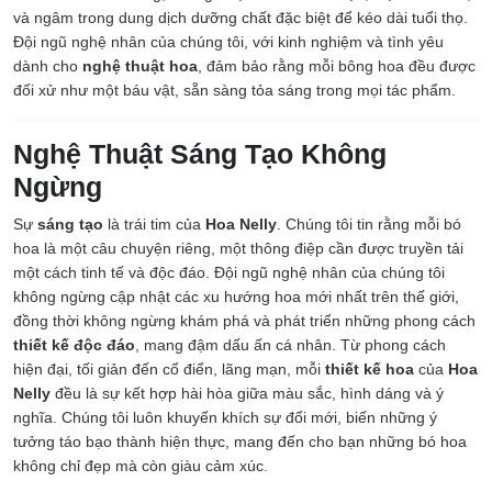
và ngâm trong dung dịch dưỡng chất đặc biệt để kéo dài tuổi thọ.
Đội ngũ nghệ nhân của chúng tôi, với kinh nghiệm và tình yêu
dành cho
nghệ thuật hoa
, đảm bảo rằng mỗi bông hoa đều được
đối xử như một báu vật, sẵn sàng tỏa sáng trong mọi tác phẩm.
Nghệ Thuật Sáng Tạo Không
Ngừng
Sự
sáng tạo
là trái tim của
Hoa Nelly
. Chúng tôi tin rằng mỗi bó
hoa là một câu chuyện riêng, một thông điệp cần được truyền tải
một cách tinh tế và độc đáo. Đội ngũ nghệ nhân của chúng tôi
không ngừng cập nhật các xu hướng hoa mới nhất trên thế giới,
đồng thời không ngừng khám phá và phát triển những phong cách
thiết kế độc đáo
, mang đậm dấu ấn cá nhân. Từ phong cách
hiện đại, tối giản đến cổ điển, lãng mạn, mỗi
thiết kế hoa
của
Hoa
Nelly
đều là sự kết hợp hài hòa giữa màu sắc, hình dáng và ý
nghĩa. Chúng tôi luôn khuyến khích sự đổi mới, biến những ý
tưởng táo bạo thành hiện thực, mang đến cho bạn những bó hoa
không chỉ đẹp mà còn giàu cảm xúc.