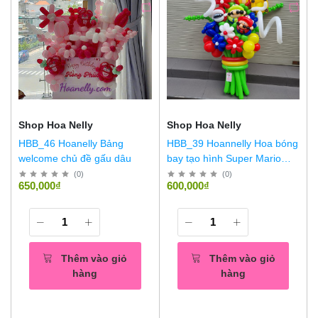
Shop Hoa Nelly
Shop Hoa Nelly
HBB_46 Hoanelly Bảng
HBB_39 Hoannelly Hoa bóng
welcome chủ đề gấu dâu
bay tạo hình Super Mario
size L
(
0
)
(
0
)
650,000₫
600,000₫
Thêm vào giỏ
Thêm vào giỏ
hàng
hàng