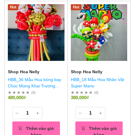
Hot
Hot
Shop Hoa Nelly
Shop Hoa Nelly
HBB_36 Mẫu Hoa bóng bay
HBB_18 Mẫu Hoa Nhân Vật
Chúc Mừng Khai Trương
Super Mario
Thần Tài Đến
(
0
)
(
0
)
480,000₫
380,000₫
Thêm vào giỏ
Thêm vào giỏ
hàng
hàng