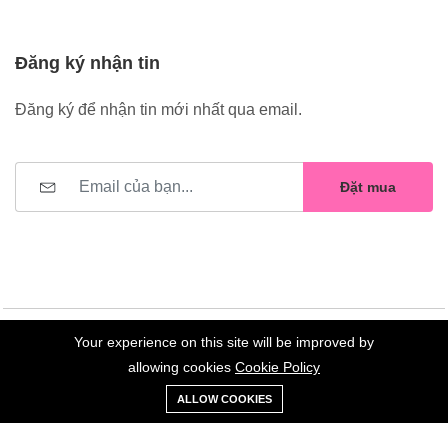
Đăng ký nhận tin
Đăng ký để nhận tin mới nhất qua email.
Đặt mua
Your experience on this site will be improved by
©2023 Hoa Nelly . All Rights Reserved.
allowing cookies
Cookie Policy
0
Trang
Xe
Danh sách
Tài
ALLOW COOKIES
chủ
Loại
đẩy
yêu thích
khoản