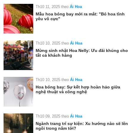
Th10 11, 2025
theo
Ái Hoa
Mẫu hoa bóng bay mới ra mắt: "Bó hoa tình
yêu vô cực"
Th10 10, 2025
theo
Ái Hoa
Mừng sinh nhật Hoa Nelly: Ưu đãi khủng cho
tất cả khách hàng
Th10 10, 2025
theo
Ái Hoa
Hoa bóng bay: Sự kết hợp hoàn hảo giữa
nghệ thuật và công nghệ
Th10 09, 2025
theo
Ái Hoa
Ngành trang trí sự kiện: Xu hướng nào sẽ lên
ngôi trong năm tới?