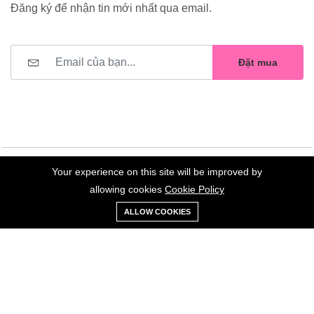
Đăng ký để nhận tin mới nhất qua email.
Đặt mua
Your experience on this site will be improved by
©2023 Hoa Nelly . All Rights Reserved.
allowing cookies
Cookie Policy
0
Trang
Xe
Danh sách
Tài
ALLOW COOKIES
chủ
Loại
đẩy
yêu thích
khoản
Giữ liên lạc: