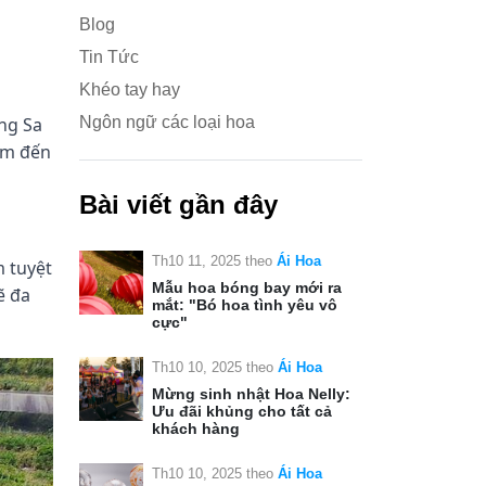
Blog
Tin Tức
Khéo tay hay
ểng Sa
Ngôn ngữ các loại hoa
iểm đến
Bài viết gần đây
Th10 11, 2025
theo
Ái Hoa
m tuyệt
Mẫu hoa bóng bay mới ra
ẽ đa
mắt: "Bó hoa tình yêu vô
cực"
Th10 10, 2025
theo
Ái Hoa
Mừng sinh nhật Hoa Nelly:
Ưu đãi khủng cho tất cả
khách hàng
Th10 10, 2025
theo
Ái Hoa