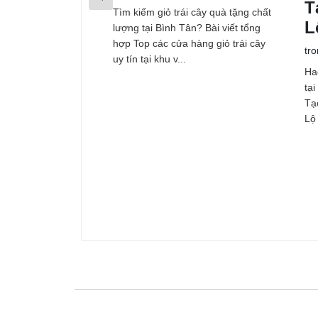
T
Tìm kiếm giỏ trái cây quà tặng chất
L
lượng tại Bình Tân? Bài viết tổng
hợp Top các cửa hàng giỏ trái cây
tr
uy tín tại khu v...
Ha
tạ
Tạ
Lộ