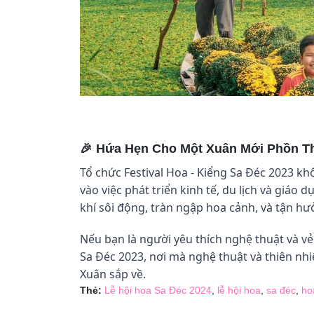
🎉 Hứa Hẹn Cho Một Xuân Mới Phồn T
Tổ chức Festival Hoa - Kiểng Sa Đéc 2023 kh
vào việc phát triển kinh tế, du lịch và gi
khí sôi động, tràn ngập hoa cảnh, và tận hư
Nếu bạn là người yêu thích nghệ thuật và vẻ
Sa Đéc 2023, nơi mà nghệ thuật và thiên nh
Xuân sắp về.
Thẻ:
Lễ hội hoa Sa Đéc 2024
,
lễ hội hoa
,
sa đéc
,
ho