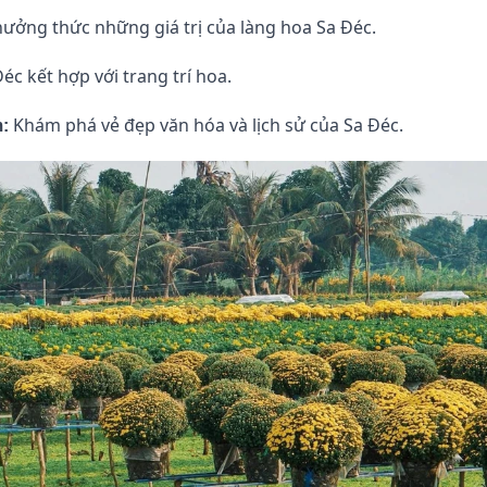
hưởng thức những giá trị của làng hoa Sa Đéc.
c kết hợp với trang trí hoa.
Khám phá vẻ đẹp văn hóa và lịch sử của Sa Đéc.
: