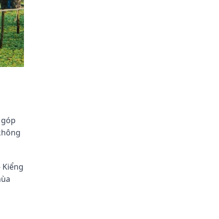
g góp
 không
- Kiểng
mùa