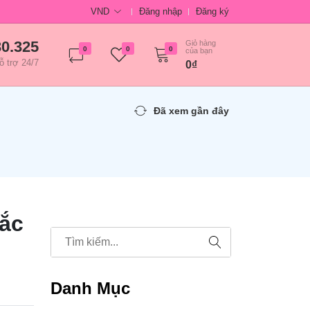
VND
Đăng nhập
Đăng ký
30.325
Giỏ hàng
0
0
0
của bạn
ỗ trợ 24/7
0₫
Đã xem gần đây
Sắc
Danh Mục