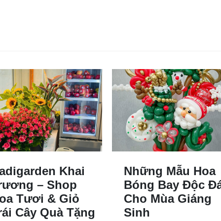
adigarden Khai
Những Mẫu Hoa
rương – Shop
Bóng Bay Độc Đ
oa Tươi & Giỏ
Cho Mùa Giáng
rái Cây Quà Tặng
Sinh