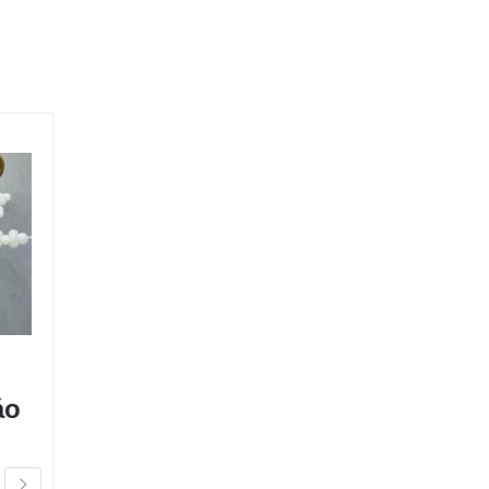
Chào đón lễ hội
áo
Halloween với
Những Ý Tưởng
Trang Trí và Quà