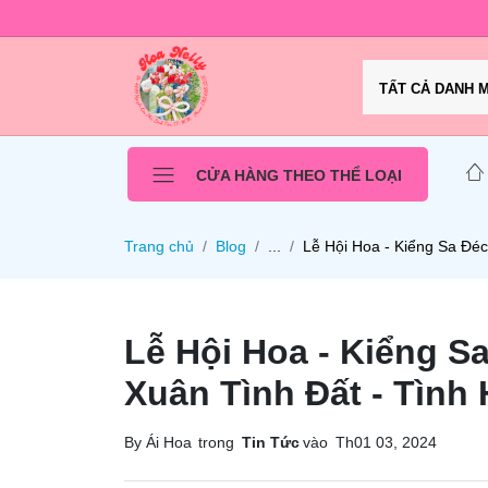
TẤT CẢ DANH 
CỬA HÀNG THEO THỂ LOẠI
Trang chủ
Blog
...
Lễ Hội Hoa - Kiểng Sa Đé
Lễ Hội Hoa - Kiểng S
Xuân Tình Đất - Tình
By Ái Hoa
trong
Tin Tức
vào
Th01 03, 2024