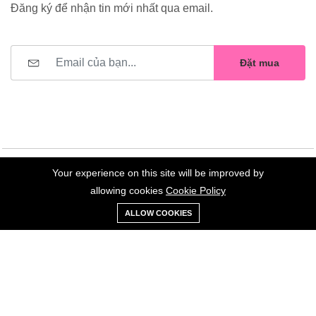
Đăng ký để nhận tin mới nhất qua email.
Đặt mua
Your experience on this site will be improved by
©2023 Hoa Nelly . All Rights Reserved.
allowing cookies
Cookie Policy
0
Trang
Xe
Danh sách
Tài
ALLOW COOKIES
chủ
Loại
đẩy
yêu thích
khoản
Giữ liên lạc: