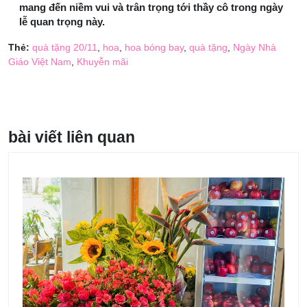
mang đến niềm vui và trân trọng tới thầy cô trong ngày
lễ quan trọng này.
Thẻ:
quà tặng 20/11
,
hoa
,
hoa bóng bay
,
quà tặng
,
Ngày Nhà
Giáo Việt Nam
,
Khuyễn mãi
bài viết liên quan