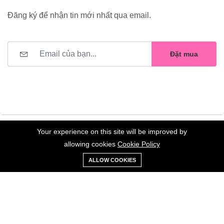
Đăng ký để nhận tin mới nhất qua email.
Đặt mua
Your experience on this site will be improved by
©2023 Hoa Nelly . All Rights Reserved.
allowing cookies
Cookie Policy
0
Trang
Xe
Danh sách
Tài
ALLOW COOKIES
chủ
Loại
đẩy
yêu thích
khoản
Giữ liên lạc: