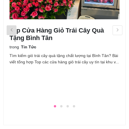
Top Cửa Hàng Giỏ Trái Cây Quà
H
Tặng Bình Tân
T
K
trong
Tin Tức
t
Tìm kiếm giỏ trái cây quà tặng chất lượng tại Bình Tân? Bài
viết tổng hợp Top các cửa hàng giỏ trái cây uy tín tại khu v...
H
P
L