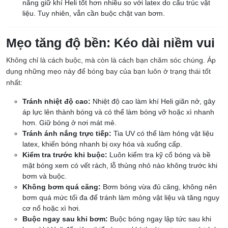
năng giữ khí Heli tốt hơn nhiều so với latex do cấu trúc vật
liệu. Tuy nhiên, vẫn cần buộc chặt van bơm.
Mẹo tăng độ bền: Kéo dài niềm vui
Không chỉ là cách buộc, mà còn là cách bạn chăm sóc chúng. Áp
dụng những mẹo này để bóng bay của bạn luôn ở trạng thái tốt
nhất:
Tránh nhiệt độ cao:
Nhiệt độ cao làm khí Heli giãn nở, gây
áp lực lên thành bóng và có thể làm bóng vỡ hoặc xì nhanh
hơn. Giữ bóng ở nơi mát mẻ.
Tránh ánh nắng trực tiếp:
Tia UV có thể làm hỏng vật liệu
latex, khiến bóng nhanh bị oxy hóa và xuống cấp.
Kiểm tra trước khi buộc:
Luôn kiểm tra kỹ cổ bóng và bề
mặt bóng xem có vết rách, lỗ thủng nhỏ nào không trước khi
bơm và buộc.
Không bơm quá căng:
Bơm bóng vừa đủ căng, không nên
bơm quá mức tối đa để tránh làm mỏng vật liệu và tăng nguy
cơ nổ hoặc xì hơi.
Buộc ngay sau khi bơm:
Buộc bóng ngay lập tức sau khi