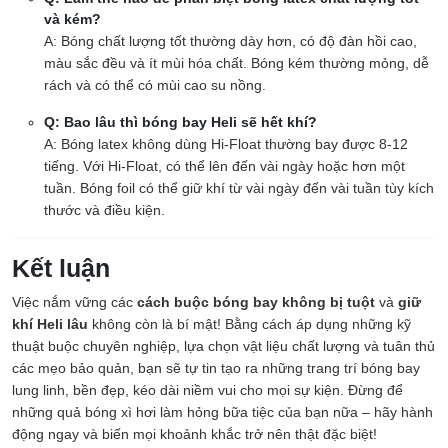
và kém?
A: Bóng chất lượng tốt thường dày hơn, có độ đàn hồi cao,
màu sắc đều và ít mùi hóa chất. Bóng kém thường mỏng, dễ
rách và có thể có mùi cao su nồng.
Q: Bao lâu thì bóng bay Heli sẽ hết khí?
A: Bóng latex không dùng Hi-Float thường bay được 8-12
tiếng. Với Hi-Float, có thể lên đến vài ngày hoặc hơn một
tuần. Bóng foil có thể giữ khí từ vài ngày đến vài tuần tùy kích
thước và điều kiện.
Kết luận
Việc nắm vững các
cách buộc bóng bay không bị tuột
và
giữ
khí Heli lâu
không còn là bí mật! Bằng cách áp dụng những kỹ
thuật buộc chuyên nghiệp, lựa chọn vật liệu chất lượng và tuân thủ
các mẹo bảo quản, bạn sẽ tự tin tạo ra những trang trí bóng bay
lung linh, bền đẹp, kéo dài niềm vui cho mọi sự kiện. Đừng để
những quả bóng xì hơi làm hỏng bữa tiệc của bạn nữa – hãy hành
động ngay và biến mọi khoảnh khắc trở nên thật đặc biệt!