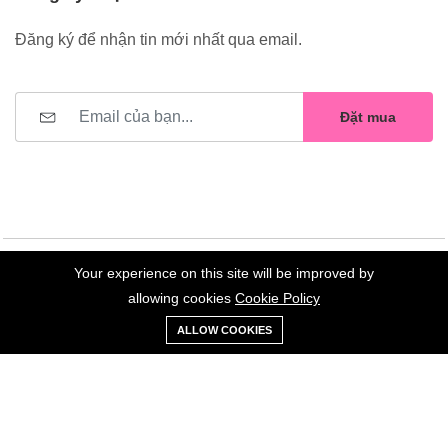
Đăng ký để nhận tin mới nhất qua email.
Đặt mua
Your experience on this site will be improved by
©2023 Hoa Nelly . All Rights Reserved.
allowing cookies
Cookie Policy
0
Trang
Xe
Danh sách
Tài
ALLOW COOKIES
chủ
Loại
đẩy
yêu thích
khoản
Giữ liên lạc: