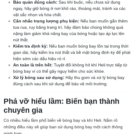
Bảo quản đúng cách:
Sau khi buộc, nếu chưa sử dụng
ngay, hãy giữ bóng ở nơi khô ráo, thoáng mát, tránh xa các
vật sắc nhọn và hóa chất.
Cân nhắc trọng lượng phụ kiện:
Nếu bạn muốn gắn thêm
tua rua, ruy băng trang trí, hãy đảm bảo chúng không quá
nặng làm giảm khả năng bay của bóng hoặc tạo áp lực lên
nút thắt.
Kiểm tra định kỳ:
Nếu bạn muốn bóng bay tồn tại trong thời
gian dài, hãy kiểm tra nút thắt và bề mặt bóng định kỳ để phát
hiện sớm các dấu hiệu rò rỉ.
An toàn là trên hết:
Tuyệt đối không hít khí Heli trực tiếp từ
bóng bay vì có thể gây nguy hiểm cho sức khỏe.
Xử lý bóng sau sử dụng:
Hãy thu gom và xử lý bóng bay
đúng cách sau khi sử dụng để bảo vệ môi trường.
Phá vỡ hiểu lầm: Biến bạn thành
chuyên gia
Có nhiều hiểu lầm phổ biến về bóng bay và khí Heli. Nắm rõ
những điều này sẽ giúp bạn sử dụng bóng bay một cách thông
minh hơn: