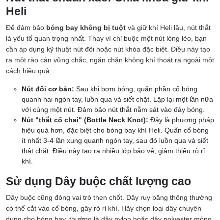
Heli
Để đảm bảo
bóng bay không bị tuột
và giữ khí Heli lâu, nút thắt
là yếu tố quan trọng nhất. Thay vì chỉ buộc một nút lỏng lẻo, bạn
cần áp dụng kỹ thuật nút đôi hoặc nút khóa đặc biệt. Điều này tạo
ra một rào cản vững chắc, ngăn chặn không khí thoát ra ngoài một
cách hiệu quả.
Nút đôi cơ bản:
Sau khi bơm bóng, quấn phần cổ bóng
quanh hai ngón tay, luồn qua và siết chặt. Lặp lại một lần nữa
với cùng một nút. Đảm bảo nút thắt nằm sát vào đáy bóng.
Nút "thắt cổ chai" (Bottle Neck Knot):
Đây là phương pháp
hiệu quả hơn, đặc biệt cho bóng bay khí Heli. Quấn cổ bóng
ít nhất 3-4 lần xung quanh ngón tay, sau đó luồn qua và siết
thật chặt. Điều này tạo ra nhiều lớp bảo vệ, giảm thiểu rò rỉ
khí.
Sử dụng Dây buộc chất lượng cao
Dây buộc cũng đóng vai trò then chốt. Dây ruy băng thông thường
có thể cắt vào cổ bóng, gây rò rỉ khí. Hãy chọn loại dây chuyên
dụng cho bóng bay, thường là dây nylon hoặc dây polyester mỏng