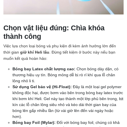
Chọn vật liệu đúng: Chìa khóa
thành công
Việc lựa chọn loại bóng và phụ kiện đi kèm ảnh hưởng lớn đến
thời gian
giữ khí Heli lâu
. Đừng tiết kiệm ở bước này nếu bạn
muốn kết quả hoàn hảo:
Bóng bay Latex chất lượng cao:
Chọn bóng dày dặn, có
thương hiệu uy tín. Bóng mỏng dễ bị rò rỉ khí qua lỗ chân
lông nhỏ li ti.
Sử dụng Gel bảo vệ (Hi-Float):
Đây là một loại gel polymer
không độc hại, được bơm vào bên trong bóng bay latex trước
khi bơm khí Heli. Gel này tạo thành một lớp phủ bên trong, bịt
kín các lỗ chân lông siêu nhỏ và kéo dài thời gian bay của
bóng lên gấp nhiều lần (từ vài giờ lên đến vài ngày hoặc
hơn).
Bóng bay Foil (Mylar):
Đối với bóng bay foil, chúng có khả