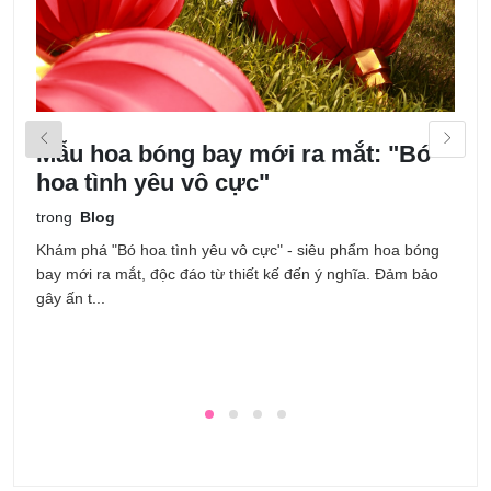
Mẫu hoa bóng bay mới ra mắt: "Bó
M
hoa tình yêu vô cực"
k
trong
Blog
t
Khám phá "Bó hoa tình yêu vô cực" - siêu phẩm hoa bóng
T
bay mới ra mắt, độc đáo từ thiết kế đến ý nghĩa. Đảm bảo
n
gây ấn t...
ưu