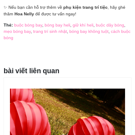
✨ Nếu bạn cần hỗ trợ thêm về
phụ kiện trang trí tiệc
, hãy ghé
thăm
Hoa Nelly
để được tư vấn ngay!
Thẻ:
buộc bóng bay
,
bóng bay heli
,
giữ khí heli
,
buộc dây bóng
,
mẹo bóng bay
,
trang trí sinh nhật
,
bóng bay không tuột
,
cách buộc
bóng
bài viết liên quan