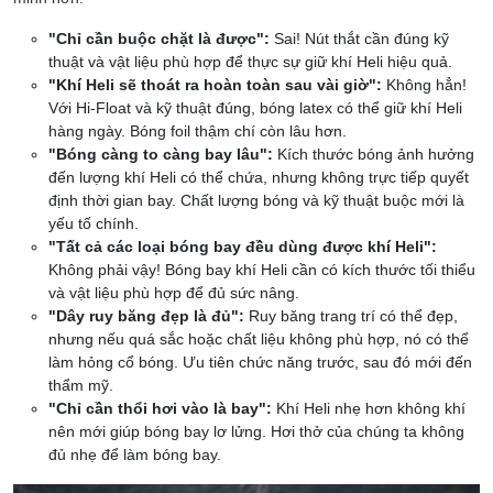
"Chỉ cần buộc chặt là được":
Sai! Nút thắt cần đúng kỹ
thuật và vật liệu phù hợp để thực sự giữ khí Heli hiệu quả.
"Khí Heli sẽ thoát ra hoàn toàn sau vài giờ":
Không hẳn!
Với Hi-Float và kỹ thuật đúng, bóng latex có thể giữ khí Heli
hàng ngày. Bóng foil thậm chí còn lâu hơn.
"Bóng càng to càng bay lâu":
Kích thước bóng ảnh hưởng
đến lượng khí Heli có thể chứa, nhưng không trực tiếp quyết
định thời gian bay. Chất lượng bóng và kỹ thuật buộc mới là
yếu tố chính.
"Tất cả các loại bóng bay đều dùng được khí Heli":
Không phải vậy! Bóng bay khí Heli cần có kích thước tối thiểu
và vật liệu phù hợp để đủ sức nâng.
"Dây ruy băng đẹp là đủ":
Ruy băng trang trí có thể đẹp,
nhưng nếu quá sắc hoặc chất liệu không phù hợp, nó có thể
làm hỏng cổ bóng. Ưu tiên chức năng trước, sau đó mới đến
thẩm mỹ.
"Chỉ cần thổi hơi vào là bay":
Khí Heli nhẹ hơn không khí
nên mới giúp bóng bay lơ lửng. Hơi thở của chúng ta không
đủ nhẹ để làm bóng bay.