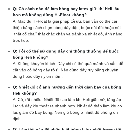
Q: Có cách nào để làm bóng bay latex giữ khí Heli lâu
hơn mà không dùng Hi-Float không?
A: Mặc dù Hi-Float là giải pháp tối ưu, bạn vẫn có thể cải
thiện bằng cách chọn bóng dày dặn, buộc nút đôi hoặc nút
"thắt cổ chai" thật chắc chắn và tránh xa nhiệt độ, ánh nắng
trực tiếp.
Q: Tôi có thể sử dụng dây chỉ thông thường để buộc
bóng Heli không?
A: Không khuyến khích. Dây chỉ có thể quá mảnh và sắc, dễ
cắt vào cổ bóng gây rò rỉ. Nên dùng dây ruy băng chuyên
dụng hoặc dây nylon mềm.
Q: Nhiệt độ có ảnh hưởng đến thời gian bay của bóng
Heli không?
A: Có, rất nhiều. Nhiệt độ cao làm khí Heli giãn nở, tăng áp
lực và đẩy khí thoát ra nhanh hơn. Nhiệt độ thấp làm khí co
lại, giảm độ bay bổng. Nên giữ bóng ở nhiệt độ phòng ổn
định.
Q: Làm thế nào để phân biệt bóng latex chất lượng tốt