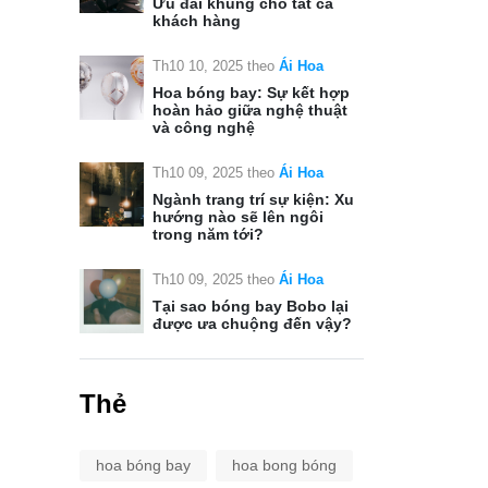
Ưu đãi khủng cho tất cả
khách hàng
Th10 10, 2025
theo
Ái Hoa
Hoa bóng bay: Sự kết hợp
hoàn hảo giữa nghệ thuật
và công nghệ
Th10 09, 2025
theo
Ái Hoa
Ngành trang trí sự kiện: Xu
hướng nào sẽ lên ngôi
trong năm tới?
Th10 09, 2025
theo
Ái Hoa
Tại sao bóng bay Bobo lại
được ưa chuộng đến vậy?
Thẻ
hoa bóng bay
hoa bong bóng