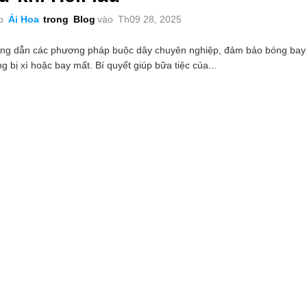
o
Ái Hoa
trong
Blog
vào
Th09 28, 2025
ng dẫn các phương pháp buộc dây chuyên nghiệp, đảm bảo bóng bay
g bị xì hoặc bay mất. Bí quyết giúp bữa tiệc của...