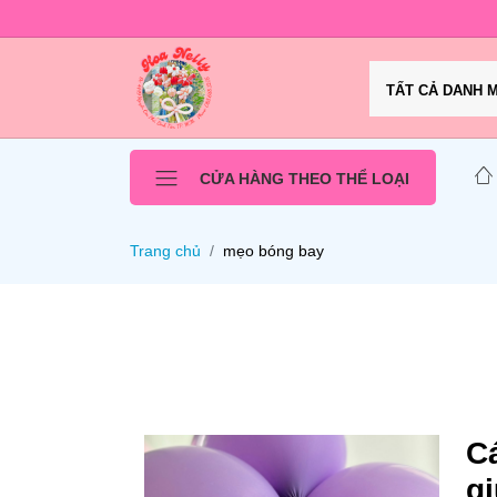
TẤT CẢ DANH 
CỬA HÀNG THEO THỂ LOẠI
Trang chủ
mẹo bóng bay
C
gi