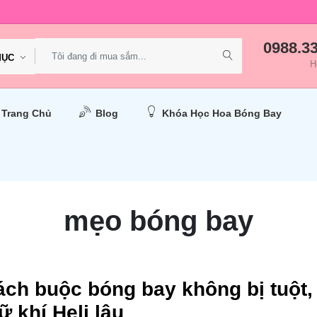
0988.3
MỤC
H
Trang Chủ
Blog
Khóa Học Hoa Bóng Bay
mẹo bóng bay
ách buộc bóng bay không bị tuột,
ữ khí Heli lâu