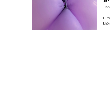
The
Hướ
khôn