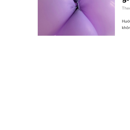
The
Hướ
khôn