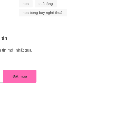
hoa
quà tặng
hoa bóng bay nghệ thuật
 tin
 tin mới nhất qua
Đặt mua