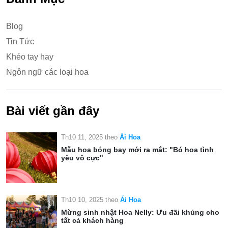
Blog
Tin Tức
Khéo tay hay
Ngôn ngữ các loại hoa
Bài viết gần đây
Th10 11, 2025
theo
Ái Hoa
Mẫu hoa bóng bay mới ra mắt: "Bó hoa tình
yêu vô cực"
Th10 10, 2025
theo
Ái Hoa
Mừng sinh nhật Hoa Nelly: Ưu đãi khủng cho
tất cả khách hàng