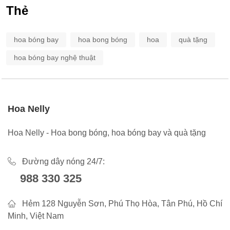
Thẻ
hoa bóng bay
hoa bong bóng
hoa
quà tặng
hoa bóng bay nghệ thuật
Hoa Nelly
Hoa Nelly - Hoa bong bóng, hoa bóng bay và quà tặng
Đường dây nóng 24/7:
988 330 325
Hẻm 128 Nguyễn Sơn, Phú Thọ Hòa, Tân Phú, Hồ Chí
Minh, Việt Nam