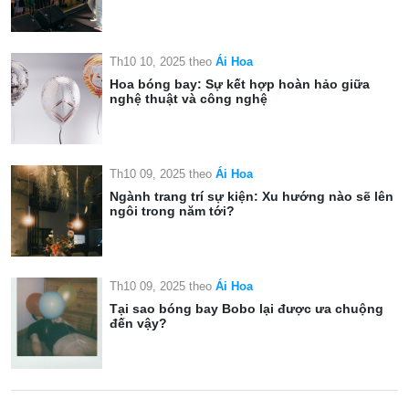
Th10 10, 2025
theo
Ái Hoa
Hoa bóng bay: Sự kết hợp hoàn hảo giữa
nghệ thuật và công nghệ
Th10 09, 2025
theo
Ái Hoa
Ngành trang trí sự kiện: Xu hướng nào sẽ lên
ngôi trong năm tới?
Th10 09, 2025
theo
Ái Hoa
Tại sao bóng bay Bobo lại được ưa chuộng
đến vậy?