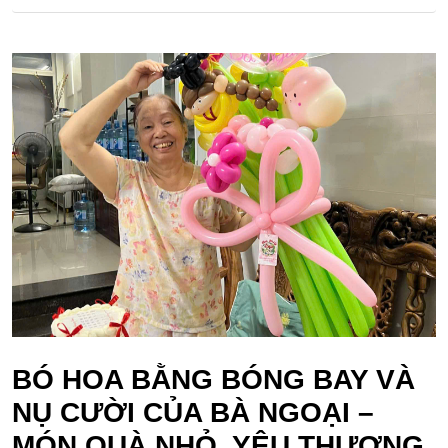
BÓ HOA BẰNG BÓNG BAY VÀ
NỤ CƯỜI CỦA BÀ NGOẠI –
MÓN QUÀ NHỎ, YÊU THƯƠNG