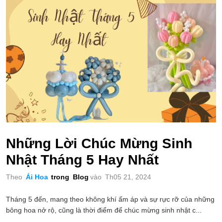
Những Lời Chúc Mừng Sinh
Nhật Tháng 5 Hay Nhất
Theo
Ái Hoa
trong
Blog
vào
Th05 21, 2024
Tháng 5 đến, mang theo không khí ấm áp và sự rực rỡ của những
bông hoa nở rộ, cũng là thời điểm để chúc mừng sinh nhật c...