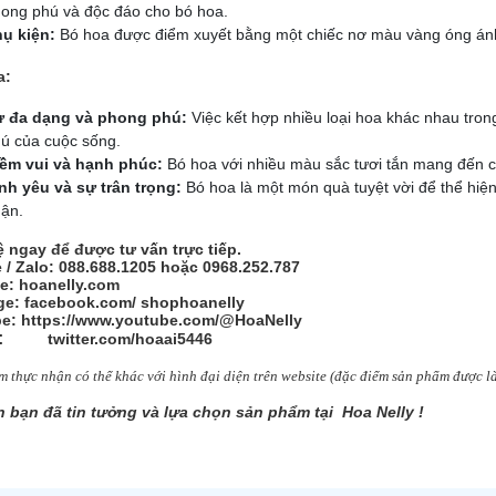
ong phú và độc đáo cho bó hoa.
ụ kiện:
Bó hoa được điểm xuyết bằng một chiếc nơ màu vàng óng ánh,
a:
 đa dạng và phong phú:
Việc kết hợp nhiều loại hoa khác nhau tro
ú của cuộc sống.
ềm vui và hạnh phúc:
Bó hoa với nhiều màu sắc tươi tắn mang đến cả
nh yêu và sự trân trọng:
Bó hoa là một món quà tuyệt vời để thể hiện
ận.
ệ ngay để được tư vấn trực tiếp.
e / Zalo: 088.688.1205 hoặc 0968.252.787
e: hoanelly.com
e: facebook.com/
shophoanelly
e: https://www.youtube.com/@HoaNelly
:
twitter.com/hoaai5446
 thực nhận có thể khác với hình đại diện trên website (đặc điểm sản
phẩm được 
 bạn đã tin tưởng và lựa chọn sản phẩm tại Hoa Nelly !