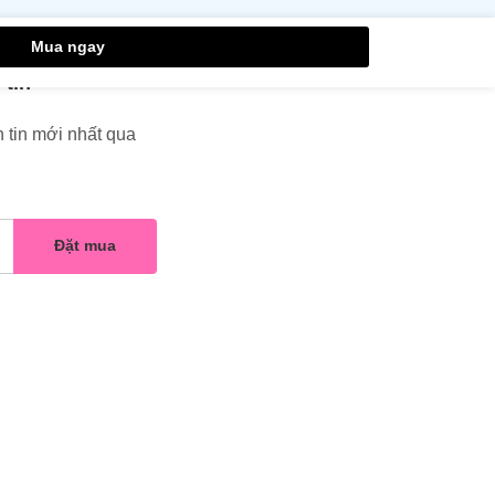
Mua ngay
 tin
 tin mới nhất qua
Đặt mua