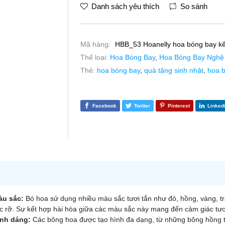
Danh sách yêu thích
So sánh
Mã hàng:
HBB_53 Hoanelly hoa bóng bay kết
Thể loại:
Hoa Bóng Bay
,
Hoa Bóng Bay Nghệ
Thẻ:
hoa bóng bay
,
quà tặng sinh nhật
,
hoa 
Facebook
Twitter
Pinterest
Linked
u sắc:
Bó hoa sử dụng nhiều màu sắc tươi tắn như đỏ, hồng, vàng, trắ
c rỡ. Sự kết hợp hài hòa giữa các màu sắc này mang đến cảm giác tươ
nh dáng:
Các bông hoa được tạo hình đa dạng, từ những bông hồng t