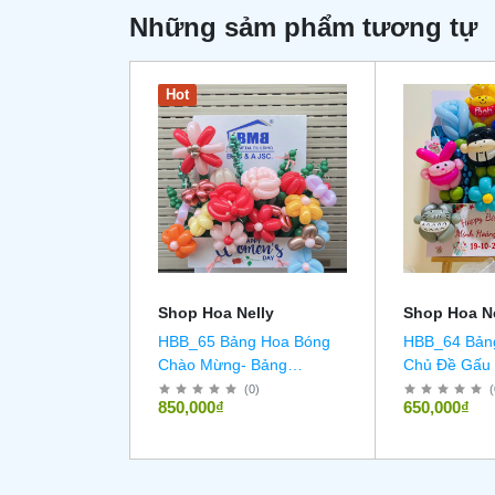
Những sảm phẩm tương tự
Hot
Shop Hoa Nelly
Shop Hoa Ne
HBB_65 Bảng Hoa Bóng
HBB_64 Bản
Chào Mừng- Bảng
Chủ Đề Gấu
Welcome
(
0
)
(
850,000₫
650,000₫