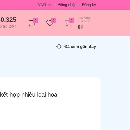
VND
Đăng nhập
Đăng ký
30.325
Giỏ hàng
0
0
0
của bạn
ỗ trợ 24/7
0₫
Đã xem gần đây
ết hợp nhiều loại hoa