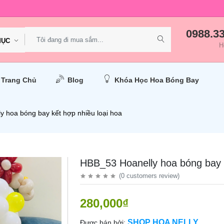
0988.3
MỤC
H
Trang Chủ
Blog
Khóa Học Hoa Bóng Bay
 hoa bóng bay kết hợp nhiều loại hoa
HBB_53 Hoanelly hoa bóng bay k
(
0
customers review
)
280,000₫
SHOP HOA NELLY
Được bán bởi: