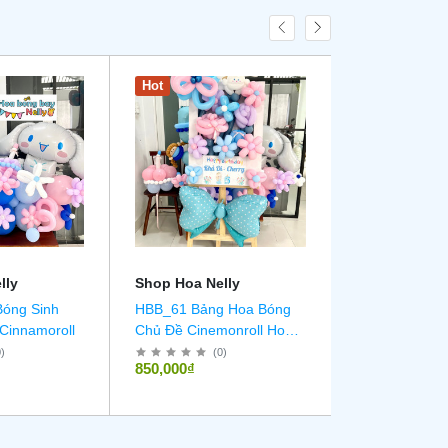
Hot
New
lly
Shop Hoa Nelly
Shop Hoa Nel
Bóng Sinh
HBB_61 Bảng Hoa Bóng
HBB_60 Hoa b
Cinnamoroll
Chủ Đề Cinemonroll Hoa
hình bó hoa 
Bóng Chủ Đề Cinnamoroll
0
)
(
0
)
(
0
850,000₫
680,000₫