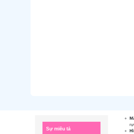
Mà
rự
Sự miêu tả
Hì