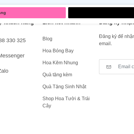
àng
ợ khách hàng
Liên kết nhanh
Đăng ký nhận
Đăng ký để nhận
Blog
88 330 325
email.
Hoa Bóng Bay
Messenger
Hoa Kẽm Nhung
Zalo
Quà tặng kèm
Quà Tặng Sinh Nhật
Shop Hoa Tười & Trái
Cây