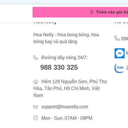
Thêm vào giỏ h
Hoa Nelly
Hỗ tr
Hoa Nelly - Hoa bong bóng, hoa
09
bóng bay và quà tặng
Đường dây nóng 24/7:
988 330 325
Hẻm 128 Nguyễn Sơn, Phú Thọ
Hòa, Tân Phú, Hồ Chí Minh, Việt
Nam
support@hoanelly.com
Mon - Sun: 07AM - 09PM