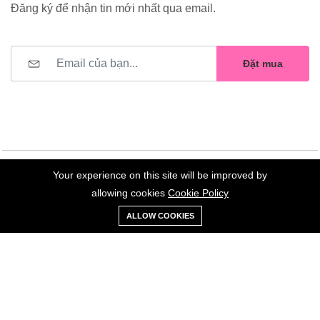
Đăng ký để nhận tin mới nhất qua email.
Đặt mua
Your experience on this site will be improved by
©2023 Hoa Nelly . All Rights Reserved.
allowing cookies
Cookie Policy
0
Trang
Xe
Danh sách
Tài
ALLOW COOKIES
chủ
Loại
đẩy
yêu thích
khoản
Giữ liên lạc: