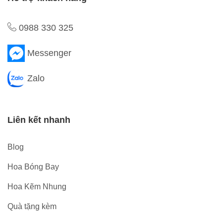
0988 330 325
Messenger
Zalo
Liên kết nhanh
Blog
Hoa Bóng Bay
Hoa Kẽm Nhung
Quà tặng kèm