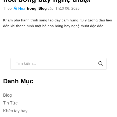
Theo
Ái Hoa
trong
Blog
vào
Th10 06, 2025
Khám phá hành trình sáng tạo đầy cảm hứng, từ ý tưởng đầu tiên
đến khi thành hình một bó hoa bóng bay nghệ thuật độc đáo...
Danh Mục
Blog
Tin Tức
Khéo tay hay