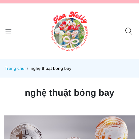
Trang chủ
nghệ thuật bóng bay
nghệ thuật bóng bay