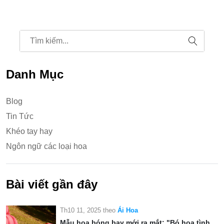
Danh Mục
Blog
Tin Tức
Khéo tay hay
Ngôn ngữ các loại hoa
Bài viết gần đây
Th10 11, 2025
theo
Ái Hoa
Mẫu hoa bóng bay mới ra mắt: "Bó hoa tình