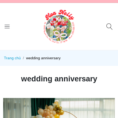
Trang chủ
wedding anniversary
wedding anniversary