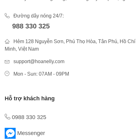
Đường dây nóng 24/7:
988 330 325
Hẻm 128 Nguyễn Sơn, Phú Thọ Hòa, Tân Phú, Hồ Chí
Minh, Việt Nam
support@hoanelly.com
Mon - Sun: 07AM - 09PM
Hỗ trợ khách hàng
0988 330 325
Messenger