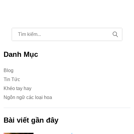
Danh Mục
Blog
Tin Tức
Khéo tay hay
Ngôn ngữ các loại hoa
Bài viết gần đây