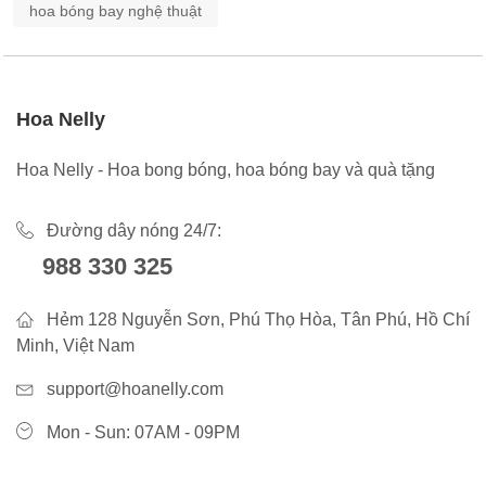
hoa bóng bay nghệ thuật
Hoa Nelly
Hoa Nelly - Hoa bong bóng, hoa bóng bay và quà tặng
Đường dây nóng 24/7:
988 330 325
Hẻm 128 Nguyễn Sơn, Phú Thọ Hòa, Tân Phú, Hồ Chí
Minh, Việt Nam
support@hoanelly.com
Mon - Sun: 07AM - 09PM