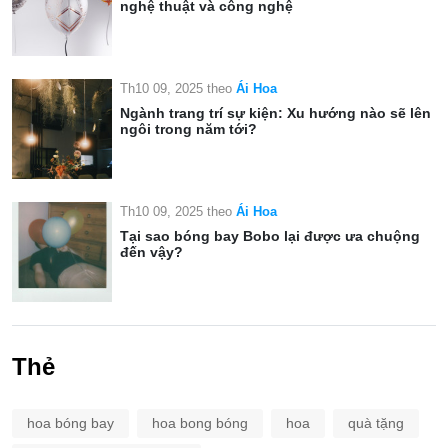
nghệ thuật và công nghệ
Th10 09, 2025
theo
Ái Hoa
Ngành trang trí sự kiện: Xu hướng nào sẽ lên
ngôi trong năm tới?
Th10 09, 2025
theo
Ái Hoa
Tại sao bóng bay Bobo lại được ưa chuộng
đến vậy?
Thẻ
hoa bóng bay
hoa bong bóng
hoa
quà tặng