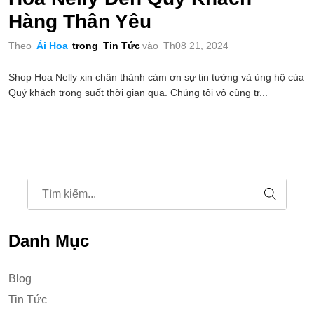
Hàng Thân Yêu
Theo
Ái Hoa
trong
Tin Tức
vào
Th08 21, 2024
Shop Hoa Nelly xin chân thành cảm ơn sự tin tưởng và ủng hộ của
Quý khách trong suốt thời gian qua. Chúng tôi vô cùng tr...
Danh Mục
Blog
Tin Tức