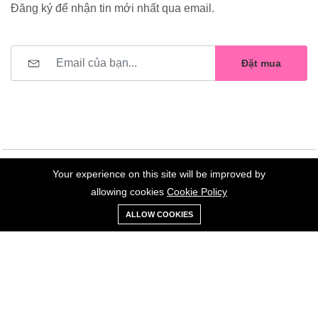
Đăng ký để nhận tin mới nhất qua email.
Đặt mua
Your experience on this site will be improved by
©2023 Hoa Nelly . All Rights Reserved.
allowing cookies
Cookie Policy
0
Trang
Xe
Danh sách
Tài
ALLOW COOKIES
chủ
Loại
đẩy
yêu thích
khoản
Giữ liên lạc: