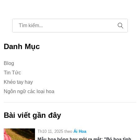
Danh Mục
Blog
Tin Tức
Khéo tay hay
Ngôn ngữ các loại hoa
Bài viết gần đây
Th10 11, 2025
theo
Ái Hoa
Mẫu hoa bóng bay mới ra mắt: "Bó hoa tình