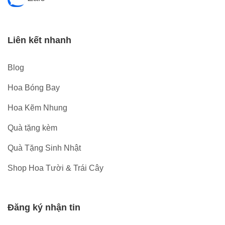
Liên kết nhanh
Blog
Hoa Bóng Bay
Hoa Kẽm Nhung
Quà tặng kèm
Quà Tặng Sinh Nhật
Shop Hoa Tười & Trái Cây
Đăng ký nhận tin