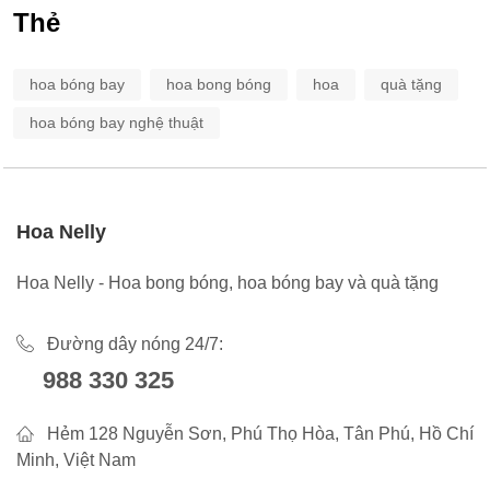
Thẻ
hoa bóng bay
hoa bong bóng
hoa
quà tặng
hoa bóng bay nghệ thuật
Hoa Nelly
Hoa Nelly - Hoa bong bóng, hoa bóng bay và quà tặng
Đường dây nóng 24/7:
988 330 325
Hẻm 128 Nguyễn Sơn, Phú Thọ Hòa, Tân Phú, Hồ Chí
Minh, Việt Nam