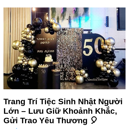
Trang Trí Tiệc Sinh Nhật Người
Lớn – Lưu Giữ Khoảnh Khắc,
Gửi Trao Yêu Thương 🎈