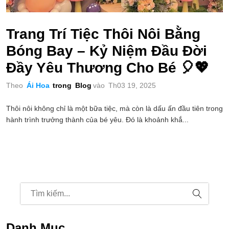
Trang Trí Tiệc Thôi Nôi Bằng
Bóng Bay – Kỷ Niệm Đầu Đời
Đầy Yêu Thương Cho Bé 🎈💖
Theo
Ái Hoa
trong
Blog
vào
Th03 19, 2025
Thôi nôi không chỉ là một bữa tiệc, mà còn là dấu ấn đầu tiên trong
hành trình trưởng thành của bé yêu. Đó là khoảnh khắ...
Danh Mục