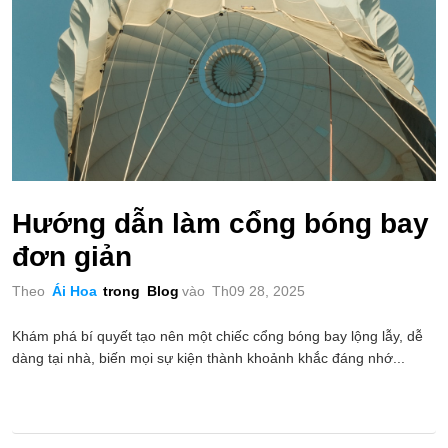
Hướng dẫn làm cổng bóng bay
đơn giản
Theo
Ái Hoa
trong
Blog
vào
Th09 28, 2025
Khám phá bí quyết tạo nên một chiếc cổng bóng bay lộng lẫy, dễ
dàng tại nhà, biến mọi sự kiện thành khoảnh khắc đáng nhớ...