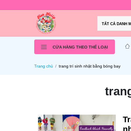
TẤT CẢ DANH 
CỬA HÀNG THEO THỂ LOẠI
Trang chủ
trang trí sinh nhật bằng bóng bay
tran
Tr
nh