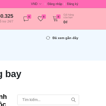
VND
Đăng nhập
Đăng ký
30.325
Giỏ hàng
0
0
0
của bạn
ỗ trợ 24/7
0₫
Đã xem gần đây
g bay
inh
ộc