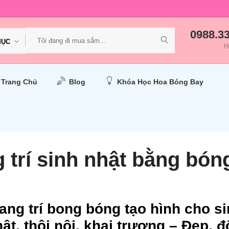
0988.3
MỤC
H
Trang Chủ
Blog
Khóa Học Hoa Bóng Bay
g trí sinh nhật bằng bón
ang trí bong bóng tạo hình cho s
ật, thôi nôi, khai trương – Đẹp, đ