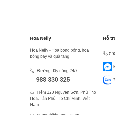
Hoa Nelly
Hỗ tr
Hoa Nelly - Hoa bong bóng, hoa
09
bóng bay và quà tặng
Đường dây nóng 24/7:
988 330 325
Hẻm 128 Nguyễn Sơn, Phú Thọ
Hòa, Tân Phú, Hồ Chí Minh, Việt
Nam
support@hoanelly.com