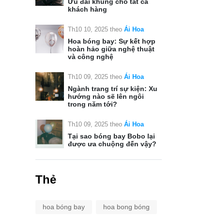
Ưu đãi khủng cho tất cả
khách hàng
Th10 10, 2025
theo
Ái Hoa
Hoa bóng bay: Sự kết hợp
hoàn hảo giữa nghệ thuật
và công nghệ
Th10 09, 2025
theo
Ái Hoa
Ngành trang trí sự kiện: Xu
hướng nào sẽ lên ngôi
trong năm tới?
Th10 09, 2025
theo
Ái Hoa
Tại sao bóng bay Bobo lại
được ưa chuộng đến vậy?
Thẻ
hoa bóng bay
hoa bong bóng